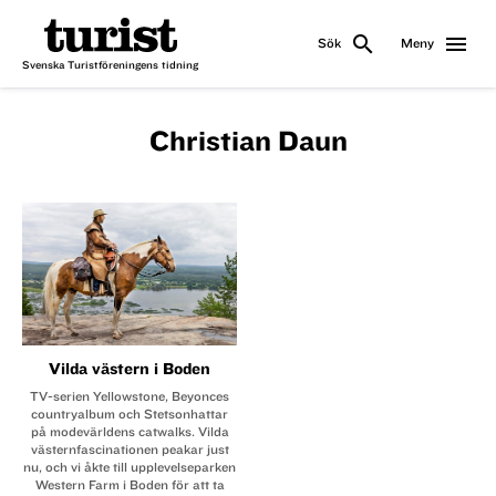
search
menu
Sök
Meny
Svenska Turistföreningens tidning
Christian Daun
Vilda västern i Boden
TV-serien Yellowstone, Beyonces
countryalbum och Stetsonhattar
på modevärldens catwalks. Vilda
västern­fascinationen peakar just
nu, och vi åkte till upplevelse­parken
Western Farm i Boden för att ta