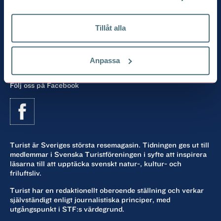
Chefredaktör och ansvarig utgivare:
Linda Grimstedt
Tillåt alla
”Världsbäst på Sverige”
Svenska Turistföreningens tidning
Anpassa
Bli medlem
och få tidningen i brevlådan 5 ggr/år
Följ oss på Facebook
Turist är Sveriges största resemagasin. Tidningen ges ut till
medlemmar i Svenska Turistföreningen i syfte att inspirera
läsarna till att upptäcka svenskt natur-, kultur- och
friluftsliv.
Turist har en redaktionellt oberoende ställning och verkar
självständigt enligt journalistiska principer, med
utgångspunkt i STF:s värdegrund.