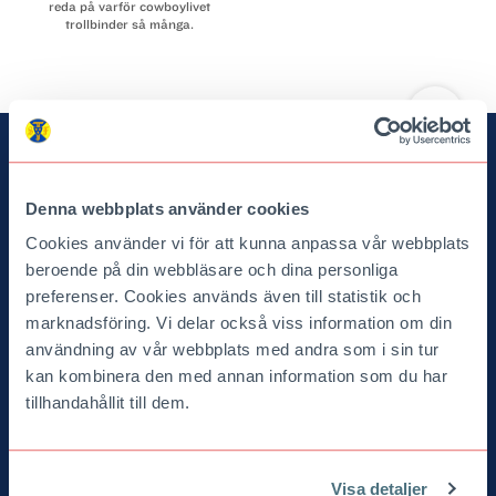
reda på varför cowboylivet
trollbinder så många.
arrow_upward
TILL TOPPEN
Denna webbplats använder cookies
Cookies använder vi för att kunna anpassa vår webbplats
beroende på din webbläsare och dina personliga
preferenser. Cookies används även till statistik och
marknadsföring. Vi delar också viss information om din
användning av vår webbplats med andra som i sin tur
Turist
kan kombinera den med annan information som du har
Svenska Turistföreningen
tillhandahållit till dem.
Box 17251
104 62 Stockholm
08-463 21 00
Visa detaljer
turist@stfturist.se