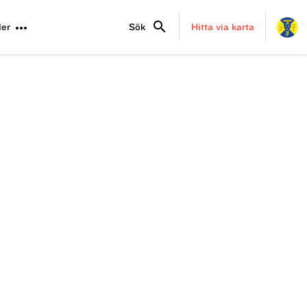
search
more_horiz
er
Sök
Hitta via karta