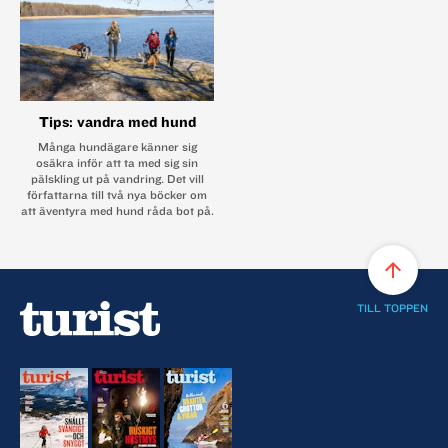
Tips: vandra med hund
Många hundägare känner sig
osäkra inför att ta med sig sin
pälskling ut på vandring. Det vill
författarna till två nya böcker om
att äventyra med hund råda bot på.
arrow_upward
TILL TOPPEN