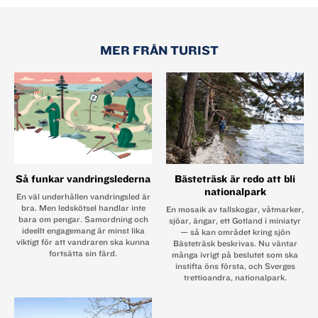
MER FRÅN TURIST
Så funkar vandringslederna
Bästeträsk är redo att bli
nationalpark
En väl underhållen vandringsled är
bra. Men ledskötsel handlar inte
En mosaik av tallskogar, våtmarker,
bara om pengar. Samordning och
sjöar, ängar, ett Gotland i miniatyr
ideellt engagemang är minst lika
— så kan området kring sjön
viktigt för att vandraren ska kunna
Bästeträsk beskrivas. Nu väntar
fortsätta sin färd.
många ivrigt på beslutet som ska
instifta öns första, och Sverges
trettioandra, nationalpark.