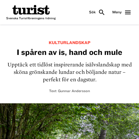
search
menu
Sök
Meny
Svenska Turistföreningens tidning
KULTURLANDSKAP
I spåren av is, hand och mule
Upptäck ett tidlöst inspirerande isälvslandskap med
sköna grönskande lundar och böljande natur –
perfekt för en dagstur.
Text:
Gunnar Andersson