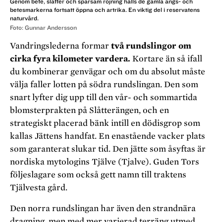
Genom bete, slåtter och sparsam röjning hålls de gamla ängs- och
betesmarkerna fortsatt öppna och artrika. En viktig del i reservatens
naturvård.
Foto: Gunnar Andersson
Vandringslederna formar
två rundslingor om
cirka fyra kilometer vardera.
Kortare än så ifall
du kombinerar genvägar och om du absolut måste
välja faller lotten på södra rundslingan. Den som
snart lyfter dig upp till den vår- och sommartida
blomsterprakten på Slåtterängen, och en
strategiskt placerad bänk intill en dödisgrop som
kallas Jättens handfat. En enastående vacker plats
som garanterat slukar tid. Den jätte som åsyftas är
nordiska mytologins Tjälve (Tjalve). Guden Tors
följeslagare som också gett namn till traktens
Tjälvesta gård.
Den norra rundslingan har även den strandnära
dragning, men med mer varierad terräng utmed