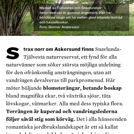
Mycket av Tjälvestas och Snavlundas
naturreservat är gammal ängsmark. Här har
bönderna slagit sitt hö mellan glest stående lövträd
och hasselbuskar.
Foto: Gunnar Andersson
S
trax norr om Askersund finns
Snavlunda-
Tjälvesta naturreservat, ett fynd för alla
naturvänner som söker största möjliga utdelning
för den ofrånkomlig ansträngningen, utan att
vandringen devalveras till parkpromenad. Här
möter böljande
blomsterängar, betande boskap
bland magnifika ekar, två växtrika sjöar, täta
lövskogar, våtmarker. Alla med dess typiska flora.
Terrängen är kuperad och vandringslederna
följer såväl stig som körväg.
Det i alla hänseenden
romantiska jordbrukslandskapet är ett så kallat