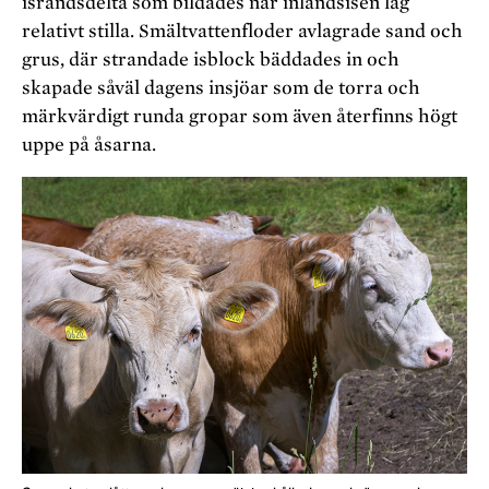
israndsdelta som bildades när inlandsisen låg
relativt stilla. Smältvattenfloder avlagrade sand och
grus, där strandade isblock bäddades in och
skapade såväl dagens insjöar som de torra och
märkvärdigt runda gropar som även återfinns högt
uppe på åsarna.