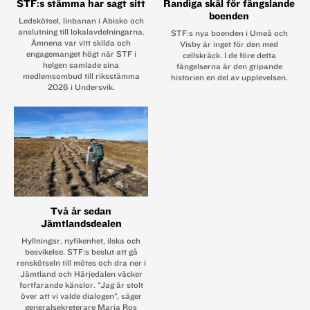
STF:s stämma har sagt sitt
Randiga skäl för fängslande
boenden
Ledskötsel, linbanan i Abisko och
anslutning till lokalavdelningarna.
STF:s nya boenden i Umeå och
Ämnena var vitt skilda och
Visby är inget för den med
engagemanget högt när STF i
cellskräck. I de före detta
helgen samlade sina
fängelserna är den gripande
medlemsombud till riksstämma
historien en del av upplevelsen.
2026 i Undersvik.
Två år sedan
Jämtlandsdealen
Hyllningar, nyfikenhet, ilska och
besvikelse. STF:s beslut att gå
renskötseln till mötes och dra ner i
Jämtland och Härjedalen väcker
fortfarande känslor. "Jag är stolt
över att vi valde dialogen", säger
generalsekreterare Maria Ros