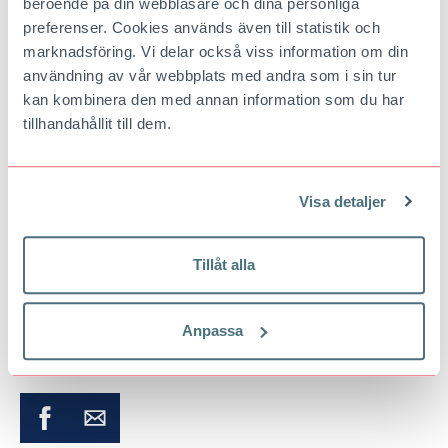
beroende på din webbläsare och dina personliga
Vansbro
preferenser. Cookies används även till statistik och
Vårt behov av tröst
, Sven Lundqvist, Tallkrogen
marknadsföring. Vi delar också viss information om din
användning av vår webbplats med andra som i sin tur
Dragkamp
, Marylyn Gierow, Södertälje
kan kombinera den med annan information som du har
Publicerad
2 december 2025
Uppdaterad
2 december 2025
tillhandahållit till dem.
Visa detaljer
Linda Grimstedt
Tillåt alla
KONTAKTA REDAKTIONEN
Anpassa
Vill du veta mer? Undrar du över något?
Skicka ett mejl
.