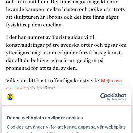
och från mitt hem. Det finns något magiskt i hur
levande kampen mellan hästen och pojken är, trots
att skulpturen är i brons och det inte finns något
fysiskt rep dem emellan.
I det här numret av Turist guidar vi till
konstvandringar på tre svenska orter och tipsar om
ytterligare några som erbjuder förstklassig konst,
där allt du behöver göra är att ge dig ut på
promenad för att ta del av den.
Vilket är ditt bästa offentliga konstverk?
Mejla oss
på Turist
och berätta!
4 personliga favoritskulpturer
Denna webbplats använder cookies
Aseaströmmen
, Bengt-Göran Broström, Västerås
Cookies använder vi för att kunna anpassa vår webbplats
Väktaren
, Mattes Monica Hermansson m. fl.,