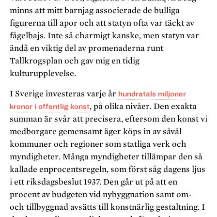
minns att mitt barnjag associerade de bulliga
figurerna till apor och att statyn ofta var täckt av
fågelbajs. Inte så charmigt kanske, men statyn var
ändå en viktig del av promenaderna runt
Tallkrogsplan och gav mig en tidig
kulturupplevelse.
I Sverige investeras varje år
hundratals miljoner
kronor i offentlig konst
, på olika nivåer. Den exakta
summan är svår att precisera, eftersom den konst vi
medborgare gemensamt äger köps in av såväl
kommuner och regioner som statliga verk och
myndigheter. Många myndigheter tillämpar den så
kallade enprocentsregeln, som först såg dagens ljus
i ett riksdagsbeslut 1937. Den går ut på att en
procent av budgeten vid nybyggnation samt om-
och tillbyggnad avsätts till konstnärlig gestaltning. I