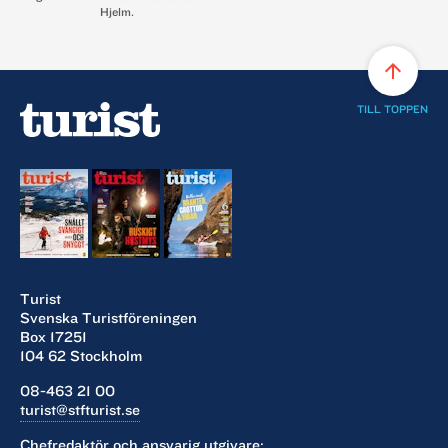
Hjelm.
arrow_upward
TILL TOPPEN
Turist
Svenska Turistföreningen
Box 17251
104 62 Stockholm
08-463 21 00
turist@stfturist.se
Chefredaktör och ansvarig utgivare: