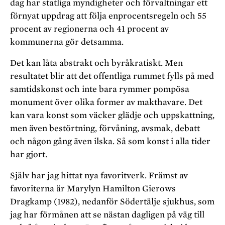
dag har statliga myndigheter och förvaltningar ett
förnyat uppdrag att följa enprocentsregeln och 55
procent av regionerna och 41 procent av
kommunerna gör detsamma.
Det kan låta abstrakt och byråkratiskt. Men
resultatet blir att det offentliga rummet fylls på med
samtidskonst och inte bara rymmer pompösa
monument över olika former av makthavare. Det
kan vara konst som väcker glädje och uppskattning,
men även bestörtning, förvåning, avsmak, debatt
och någon gång även ilska. Så som konst i alla tider
har gjort.
Själv har jag hittat nya favoritverk. Främst av
favoriterna är Marylyn Hamilton Gierows
Dragkamp (1982), nedanför Södertälje sjukhus, som
jag har förmånen att se nästan dagligen på väg till