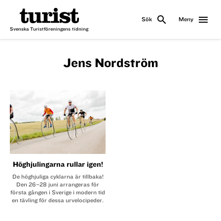
search
menu
Sök
Meny
Svenska Turistföreningens tidning
Jens Nordström
Höghjulingarna rullar igen!
De höghjuliga cyklarna är tillbaka!
Den 26–28 juni arrangeras för
första gången i Sverige i modern tid
en tävling för dessa urvelocipeder.