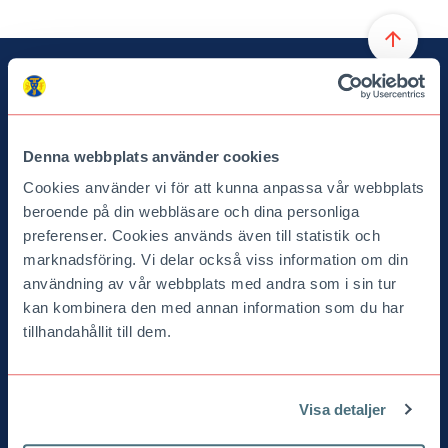
arrow_upward
TILL TOPPEN
Denna webbplats använder cookies
Cookies använder vi för att kunna anpassa vår webbplats
beroende på din webbläsare och dina personliga
preferenser. Cookies används även till statistik och
marknadsföring. Vi delar också viss information om din
Turist
användning av vår webbplats med andra som i sin tur
Svenska Turistföreningen
Box 17251
kan kombinera den med annan information som du har
104 62 Stockholm
tillhandahållit till dem.
08-463 21 00
turist@stfturist.se
Visa detaljer
Chefredaktör och ansvarig utgivare:
Linda Grimstedt