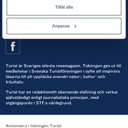
Tillåt alla
”Världsbäst på Sverige”
Svenska Turistföreningens tidning
Bli medlem
och få tidningen i brevlådan 5 ggr/år
Anpassa
Följ oss på Facebook
Turist är Sveriges största resemagasin. Tidningen ges ut till
medlemmar i Svenska Turistföreningen i syfte att inspirera
läsarna till att upptäcka svenskt natur-, kultur- och
friluftsliv.
Turist har en redaktionellt oberoende ställning och verkar
självständigt enligt journalistiska principer, med
utgångspunkt i STF:s värdegrund.
Annonsera i tidningen Turist