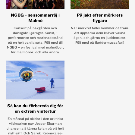
NGBG - sensommarröj i
På jakt efter mörkrets
Malmö
flygare
Konsert på bakgården och
När mörkret faller kommer de fram.
dansgolv i garaget. Konst, ­
Att upptäcka dem kräver vakna
performance och marknadsstånd
ögon, och gärna en ljuddetektor.
på en helt vanlig gata. Följ med till
Följ med på fladdermussafari!
NGBG – en festival med ­malmöbor,
för malmöbor, och alla andra.
Så kan du förbereda dig för
en extrem vintertur
En månad på skidor i den arktiska
vildmarken gav Jesper Skarman
chansen att känna kylan på ett helt
nytt sätt. Och Sarek, Kebnekaise-