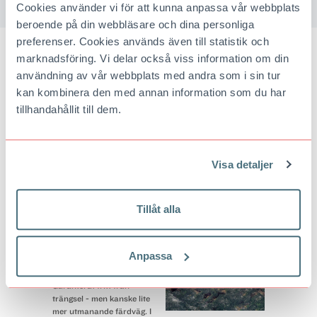
Cookies använder vi för att kunna anpassa vår webbplats
beroende på din webbläsare och dina personliga
preferenser. Cookies används även till statistik och
marknadsföring. Vi delar också viss information om din
BÄST JUST NU
användning av vår webbplats med andra som i sin tur
kan kombinera den med annan information som du har
Därför är
tillhandahållit till dem.
Norrbyskär Årets
industriminne
Paddla bland vrak. Ta en
Visa detaljer
tågtur. Lär om ett av
Europas tidigare största
sågverk. Norrbyskär
utanför Umeå har utsetts till Årets industriminne.
Tillåt alla
Här är Sveriges
minst besökta
Anpassa
platser
Garanterat fritt från
trängsel - men kanske lite
mer utmanande färdväg. I