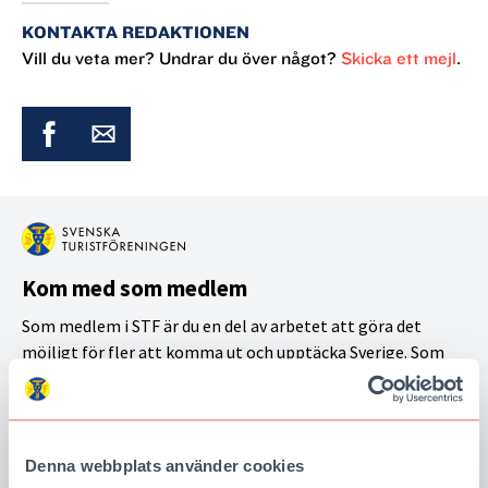
KONTAKTA REDAKTIONEN
Vill du veta mer? Undrar du över något?
Skicka ett mejl
.
Kom med som medlem
Som medlem i STF är du en del av arbetet att göra det
möjligt för fler att komma ut och upptäcka Sverige. Som
tack för att du är med och bidrar får du flera fina förmåner,
bland annat tidningen Turist hem i brevlådan och bo till
medlemspris på våra boenden.
Denna webbplats använder cookies
BLI MEDLEM I STF