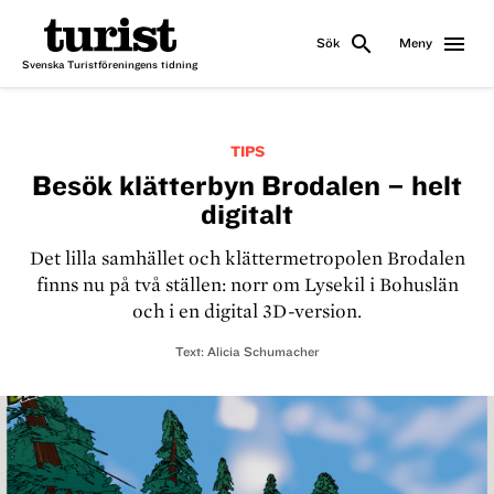
search
menu
Sök
Meny
Svenska Turistföreningens tidning
TIPS
Besök klätterbyn Brodalen – helt
digitalt
Det lilla samhället och klättermetropolen Brodalen
finns nu på två ställen: norr om Lysekil i Bohuslän
och i en digital 3D-version.
Text:
Alicia Schumacher