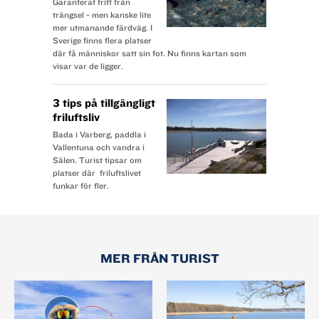
Garanterat fritt från
trängsel - men kanske lite
mer utmanande färdväg. I
Sverige finns flera platser
där få människor satt sin fot. Nu finns kartan som
visar var de ligger.
3 tips på tillgängligt
friluftsliv
Bada i Varberg, paddla i
Vallentuna och vandra i
Sälen. Turist tipsar om
platser där friluftslivet
funkar för fler.
MER FRÅN TURIST