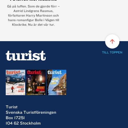
Gå på luffen. Som de gjorde förr –
Astrid Lindgrens Rasmus,
författaren Harry Martinson och
hans romanfigur Bolle i Vägen till
Klockrike. Nu är det vår tur.
arrow_upward
TILL TOPPEN
Turist
Svenska Turistföreningen
Box 17251
104 62 Stockholm