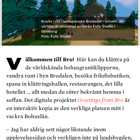
Knalla runt i bohuslänska Brodalen - vrtuellt. 3D-
världen är utvecklad av byrån Fully Studio i
Göteborg
Foto: Fully Studio
V
älkommen till Bro!
Här kan du klättra på
de världskända bohusgranitklipporna,
vandra runt i byn Brodalen, besöka friluftsbutiken,
spana in klättringshallen, restaurangen, det lilla
hotellet … allt medan du sitter bekvämt hemma i
soffan. Det digitala projektet
Greetings from Bro
är
en interaktiv kopia av den verkliga platsen mitt i
vackra Bohuslän.
– Jag har aldrig sett något liknande inom
upplevelsesidan och verkligen inte på landsbygden,