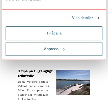
Europas tidigare största
sågverk. Norrbyskär
utanför Umeå har utsetts till Årets industriminne.
Visa detaljer
Här är Sveriges
minst besökta
platser
Tillåt alla
Garanterat fritt från
trängsel - men kanske lite
mer utmanande färdväg. I
Anpassa
Sverige finns flera platser
där få människor satt sin fot. Nu finns kartan som
visar var de ligger.
3 tips på tillgängligt
friluftsliv
Bada i Varberg, paddla i
Vallentuna och vandra i
Sälen. Turist tipsar om
platser där friluftslivet
funkar för fler.