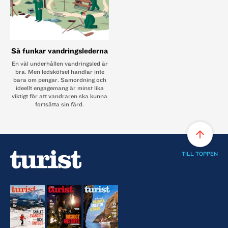
Så funkar vandringslederna
En väl underhållen vandringsled är
bra. Men ledskötsel handlar inte
bara om pengar. Samordning och
ideellt engagemang är minst lika
viktigt för att vandraren ska kunna
fortsätta sin färd.
arrow_upward
TILL TOPPEN