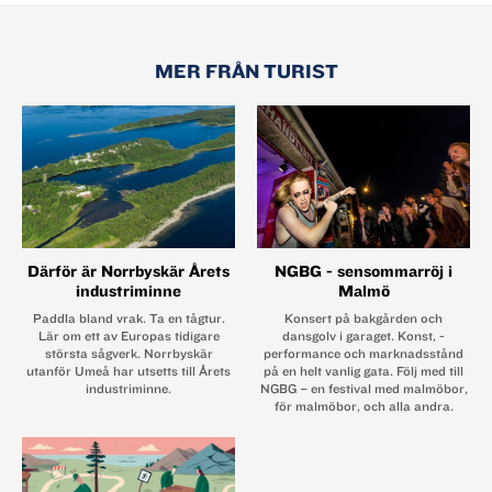
MER FRÅN TURIST
Därför är Norrbyskär Årets
NGBG - sensommarröj i
industriminne
Malmö
Paddla bland vrak. Ta en tågtur.
Konsert på bakgården och
Lär om ett av Europas tidigare
dansgolv i garaget. Konst, ­
största sågverk. Norrbyskär
performance och marknadsstånd
utanför Umeå har utsetts till Årets
på en helt vanlig gata. Följ med till
industriminne.
NGBG – en festival med ­malmöbor,
för malmöbor, och alla andra.