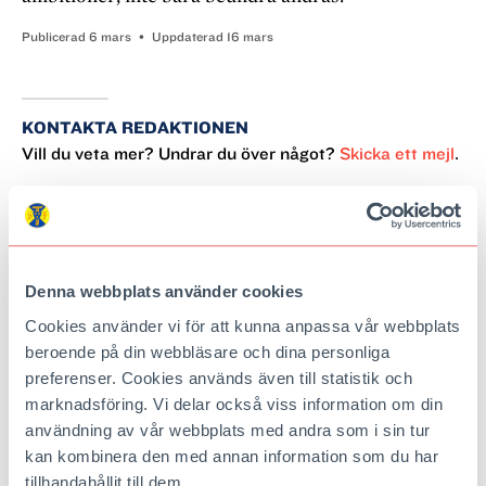
Publicerad
6 mars
Uppdaterad
16 mars
KONTAKTA REDAKTIONEN
Vill du veta mer? Undrar du över något?
Skicka ett mejl
.
Denna webbplats använder cookies
BÄST JUST NU
Cookies använder vi för att kunna anpassa vår webbplats
beroende på din webbläsare och dina personliga
Därför är
preferenser. Cookies används även till statistik och
Norrbyskär Årets
marknadsföring. Vi delar också viss information om din
industriminne
användning av vår webbplats med andra som i sin tur
Paddla bland vrak. Ta en
kan kombinera den med annan information som du har
tågtur. Lär om ett av
tillhandahållit till dem.