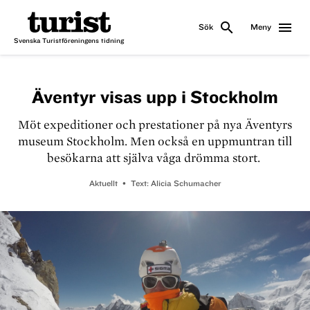
search
menu
Sök
Meny
Svenska Turistföreningens tidning
Äventyr visas upp i Stockholm
Möt expeditioner och prestationer på nya Äventyrs
museum Stockholm. Men också en uppmuntran till
besökarna att själva våga drömma stort.
Aktuellt
Text:
Alicia Schumacher