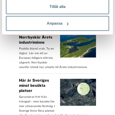
Tillåt alla
BÄST JUST NU
Anpassa
Därför är
Norrbyskär Årets
industriminne
Paddla bland vrak. Ta en
tågtur. Lär om ett av
Europas tidigare största
sågverk. Norrbyskär
utanför Umeå har utsetts till Årets industriminne.
Här är Sveriges
minst besökta
platser
Garanterat fritt från
trängsel - men kanske lite
mer utmanande färdväg. I
Sverige finns flera platser