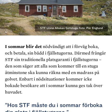
STF Unna Allakas fjällstuga Foto: Pär Englund
I sommar blir det
nödvändigt att i förväg boka,
och betala, sin bädd i fjällstugorna. Därmed frångår
STF sin traditionella platsgaranti i fjällstugorna –
den som säger att alla som kommer till en stuga
åtminstone ska kunna räkna med en madrass på
golvet. Enbart i nödsituationer kommer icke
bokade besökare att i sommar kunna ges tak över
huvudet.
”Hos STF måste du i sommar förboka