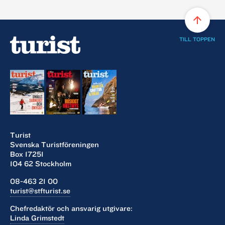
arrow_upward
TILL TOPPEN
Turist
Svenska Turistföreningen
Box 17251
104 62 Stockholm
08-463 21 00
turist@stfturist.se
Chefredaktör och ansvarig utgivare:
Linda Grimstedt