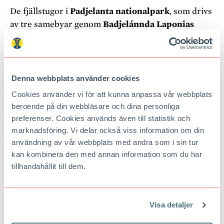
De fjällstugor i
Padjelanta nationalpark
, som drivs
av tre samebyar genom
Badjelánnda Laponias
Turism
, fortsätter enligt normala sommarrutiner.
Ingen förbokning krävs eller är möjlig, men
gästerna uppmuntras att betala i förväg. För info –
läs
här
.
Denna webbplats använder cookies
Cookies använder vi för att kunna anpassa vår webbplats
För senaste information om fjällstugor och
beroende på din webbläsare och dina personliga
fjällstationer i STF:s regi – se STF:s
hemsida
.
preferenser. Cookies används även till statistik och
Publicerad
12 maj 2020
Uppdaterad
17 juni 2020
marknadsföring. Vi delar också viss information om din
användning av vår webbplats med andra som i sin tur
kan kombinera den med annan information som du har
tillhandahållit till dem.
KONTAKTA REDAKTIONEN
Vill du veta mer? Undrar du över något?
Skicka ett mejl
.
Visa detaljer