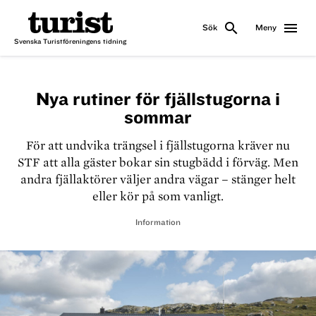
search
menu
Sök
Meny
Svenska Turistföreningens tidning
Nya rutiner för fjällstugorna i
sommar
För att undvika trängsel i fjällstugorna kräver nu
STF att alla gäster bokar sin stugbädd i förväg. Men
andra fjällaktörer väljer andra vägar – stänger helt
eller kör på som vanligt.
Information