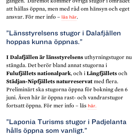
gången. Däremot kommer övriga stugor i området
att hållas öppna, men med råd om hänsyn och eget
ansvar. För mer info –
läs här
.
”Länsstyrelsens stugor i Dalafjällen
hoppas kunna öppnas.”
I Dalafjällen är länsstyrelsens
uthyrningstugor nu
stängda. Det berör bland annat stugorna i
Fulufjällets nationalpark
, och i
Långfjällets
och
Städjan-Nipfjällets naturreservat
med flera.
Preliminärt ska stugorna öppna för bokning den 6
juni. Även här är öppna rast- och vandrarstugor
fortsatt öppna. För mer info – läs
här
.
”Laponia Turisms stugor i Padjelanta
hålls öppna som vanligt.”