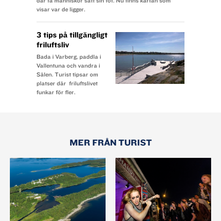
där få människor satt sin fot. Nu finns kartan som
visar var de ligger.
3 tips på tillgängligt
friluftsliv
Bada i Varberg, paddla i
Vallentuna och vandra i
Sälen. Turist tipsar om
platser där friluftslivet
funkar för fler.
MER FRÅN TURIST