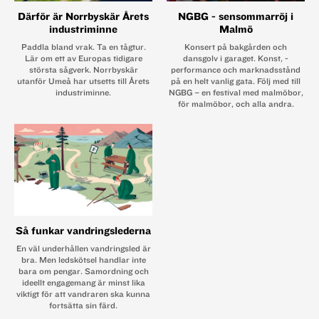
Därför är Norrbyskär Årets
NGBG - sensommarröj i
industriminne
Malmö
Paddla bland vrak. Ta en tågtur.
Konsert på bakgården och
Lär om ett av Europas tidigare
dansgolv i garaget. Konst, ­
största sågverk. Norrbyskär
performance och marknadsstånd
utanför Umeå har utsetts till Årets
på en helt vanlig gata. Följ med till
industriminne.
NGBG – en festival med ­malmöbor,
för malmöbor, och alla andra.
Så funkar vandringslederna
En väl underhållen vandringsled är
bra. Men ledskötsel handlar inte
bara om pengar. Samordning och
ideellt engagemang är minst lika
viktigt för att vandraren ska kunna
fortsätta sin färd.