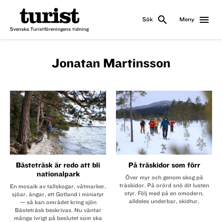
search
menu
Sök
Meny
Svenska Turistföreningens tidning
Jonatan Martinsson
Bästeträsk är redo att bli
På träskidor som förr
nationalpark
Över myr och genom skog på
träskidor. På orörd snö dit lusten
En mosaik av tallskogar, våtmarker,
styr. Följ med på en omodern,
sjöar, ängar, ett Gotland i miniatyr
alldeles ­underbar, skidtur.
— så kan området kring sjön
Bästeträsk beskrivas. Nu väntar
många ivrigt på beslutet som ska