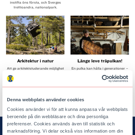
instifta öns första, och Sverges
trettioandra, nationalpark.
Arkitektur i natur
Länge leve träpulkan!
Att ge arkitektstuderande möjlighet
En pulka kan hålla i generationer –
att skapa spännande arkitektur på
om den byggs på rätt sätt, av
natursköna platser – det är idén
kvistfri björk och underhålls
bakom Arknat. Nu står
ordentligt. Följ med till verkstaden
vindskydden där … från
på Frösön där traditionen
Robertsfors till Smygehuk.
upprätthålls.
Denna webbplats använder cookies
Cookies använder vi för att kunna anpassa vår webbplats
arrow_upward
beroende på din webbläsare och dina personliga
preferenser. Cookies används även till statistik och
TILL TOPPEN
marknadsföring. Vi delar också viss information om din