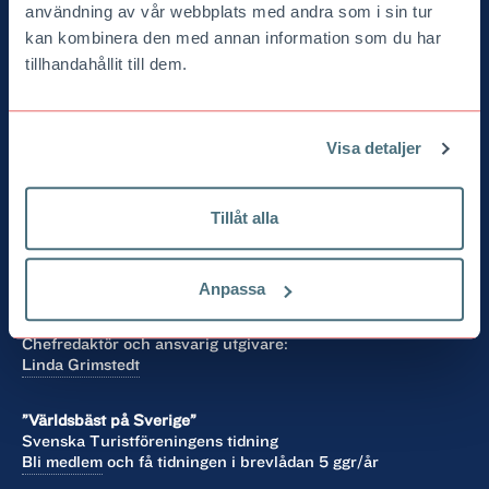
användning av vår webbplats med andra som i sin tur
kan kombinera den med annan information som du har
tillhandahållit till dem.
Visa detaljer
Turist
Svenska Turistföreningen
Tillåt alla
Box 17251
104 62 Stockholm
08-463 21 00
Anpassa
turist@stfturist.se
Chefredaktör och ansvarig utgivare:
Linda Grimstedt
”Världsbäst på Sverige”
Svenska Turistföreningens tidning
Bli medlem
och få tidningen i brevlådan 5 ggr/år