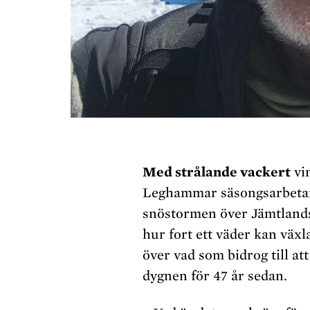
Med strålande vackert
vin
Leghammar säsongsarbetar 
snöstormen över Jämtlandsf
hur fort ett väder kan växl
över vad som bidrog till at
dygnen för 47 år sedan.