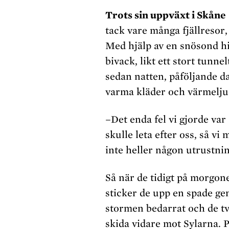
Trots sin uppväxt i Skåne
tack vare många fjällresor,
Med hjälp av en snösond hi
bivack, likt ett stort tunne
sedan natten, påföljande da
varma kläder och värmeljus
–Det enda fel vi gjorde var 
skulle leta efter oss, så v
inte heller någon utrustni
Så när de tidigt på morgon
sticker de upp en spade gen
stormen bedarrat och de tv
skida vidare mot Sylarna. P