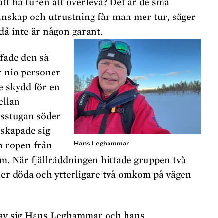
att ha turen att överleva? Det är de små
nskap och utrustning får man mer tur, säger
ndå inte är någon garant.
ffade den så
r nio personer
te skydd för en
ellan
sstugan söder
 skapade sig
Hans Leghammar
h ropen från
m. När fjällräddningen hittade gruppen två
ner döda och ytterligare två omkom på vägen
av sig Hans Leghammar och hans