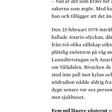
– Vad är det som krävs för 
sakerna som avgör. Med ku
han och tillägger att det ä
Den 23 februari 1978 inträ
kallade Anaris-olyckan, dä
från två olika sällskap sök
plötslig snöstorm på väg m
Lunndörrstugan och Anari
om Vålådalen. Bivacken de
stod inte pall mot kylan oc
nödradion nådde aldrig fra
dygn senare var sex perso
mot sjukhuset.
Fem mil längre västerut
g