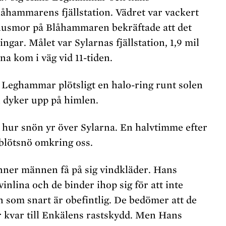
åhammarens fjällstation. Vädret var vackert
 husmor på Blåhammaren bekräftade att det
ngar. Målet var Sylarnas fjällstation, 1,9 mil
a kom i väg vid 11-tiden.
 Leghammar plötsligt en halo-ring runt solen
 dyker upp på himlen.
vi hur snön yr över Sylarna. En halvtimme efter
 blötsnö omkring oss.
ner männen få på sig vindkläder. Hans
nlina och de binder ihop sig för att inte
n som snart är obefintlig. De bedömer att de
 kvar till Enkälens rastskydd. Men Hans