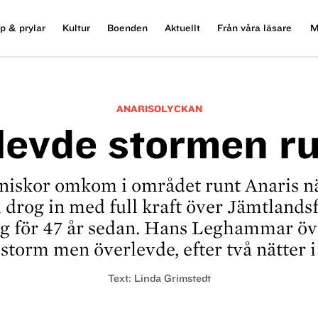
p & prylar
Kultur
Boenden
Aktuellt
Från våra läsare
M
ANARISOLYCKAN
levde stormen ru
niskor omkom i området runt Anaris nä
drog in med full kraft över Jämtlandsf
ag för 47 år sedan. Hans Leghammar öv
torm men överlevde, efter två nätter i
Text:
Linda Grimstedt