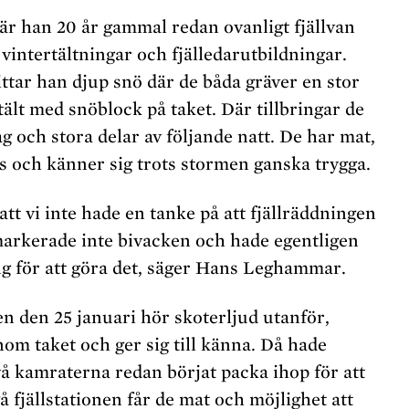
är han 20 år gammal redan ovanligt fjällvan
 vintertältningar och fjälledarutbildningar.
ttar han djup snö där de båda gräver en stor
ltält med snöblock på taket. Där tillbringar de
g och stora delar av följande natt. De har mat,
 och känner sig trots stormen ganska trygga.
att vi inte hade en tanke på att fjällräddningen
i markerade inte bivacken och hade egentligen
ng för att göra det, säger Hans Leghammar.
en den 25 januari hör skoterljud utanför,
om taket och ger sig till känna. Då hade
å kamraterna redan börjat packa ihop för att
å fjällstationen får de mat och möjlighet att