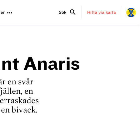
search
more_horiz
er
Sök
Hitta via karta
nt Anaris
r en svår
jällen, en
erraskades
 en bivack.