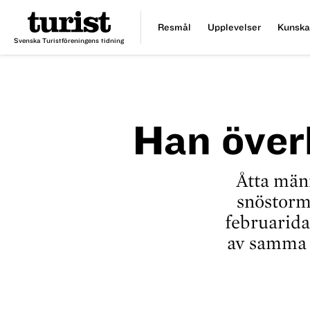
Resmål
Upplevelser
Kunska
Svenska Turistföreningens tidning
Han över
Åtta män
snöstorm 
februarid
av samma s