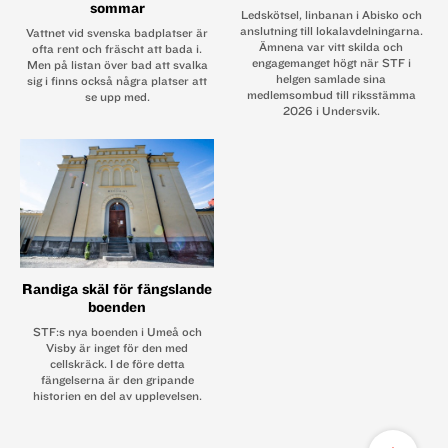
sommar
Ledskötsel, linbanan i Abisko och
anslutning till lokalavdelningarna.
Vattnet vid svenska badplatser är
Ämnena var vitt skilda och
ofta rent och fräscht att bada i.
engagemanget högt när STF i
Men på listan över bad att svalka
helgen samlade sina
sig i finns också några platser att
medlemsombud till riksstämma
se upp med.
2026 i Undersvik.
Randiga skäl för fängslande
boenden
STF:s nya boenden i Umeå och
Visby är inget för den med
cellskräck. I de före detta
fängelserna är den gripande
historien en del av upplevelsen.