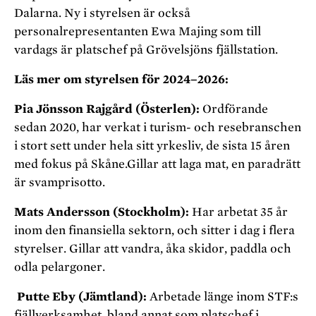
Dalarna. Ny i styrelsen är också
personalrepresentanten Ewa Majing som till
vardags är platschef på Grövelsjöns fjällstation.
Läs mer om styrelsen för 2024–2026:
Pia Jönsson Rajgård (Österlen):
Ordförande
sedan 2020, har verkat i turism- och resebranschen
i stort sett under hela sitt yrkesliv, de sista 15 åren
med fokus på Skåne.Gillar att laga mat, en paradrätt
är svamprisotto.
Mats Andersson (Stockholm):
Har arbetat 35 år
inom den finansiella sektorn, och sitter i dag i flera
styrelser. Gillar att vandra, åka skidor, paddla och
odla pelargoner.
Putte Eby (Jämtland):
Arbetade länge inom STF:s
fjällverksamhet, bland annat som platschef i