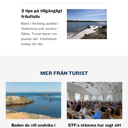
3 tips på tillgängligt
friluftsliv
Bada i Varberg, paddla i
Vallentuna och vandra i
Sälen. Turist tipsar om
platser där friluftslivet
funkar för fler.
MER FRÅN TURIST
Baden du vill undvika i
STF:s stämma har sagt sitt