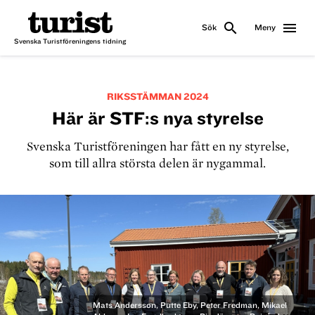
search
menu
Sök
Meny
Svenska Turistföreningens tidning
RIKSSTÄMMAN 2024
Här är STF:s nya styrelse
Svenska Turistföreningen har fått en ny styrelse,
som till allra största delen är nygammal.
Mats Andersson, Putte Eby, Peter Fredman, Mikael