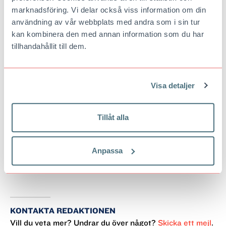
mångårigt arbete med kulturfrågor, bland annat
marknadsföring. Vi delar också viss information om din
inom museisektorn, både nationellt och
användning av vår webbplats med andra som i sin tur
internationellt. Har sedan barnsben upptäckt
kan kombinera den med annan information som du har
Sverige med hjälp av STF:s verksamhet.
tillhandahållit till dem.
Ewa Majing (Grövelsjön):
Personalrepresentant i
styrelsen, jobbar till vardags som platschef på
Visa detaljer
Grövelsjöns fjällstation i Dalafjällen.
Anna Heimersson (Stockholm):
Tillåt alla
Personalrepresentant i styrelsen, arbetar på STF:s
kansli i Stockholm med frågor kring
medlemsdemokrati och ideellt engagemang.
Anpassa
Publicerad
5 maj 2024
KONTAKTA REDAKTIONEN
Vill du veta mer? Undrar du över något?
Skicka ett mejl
.