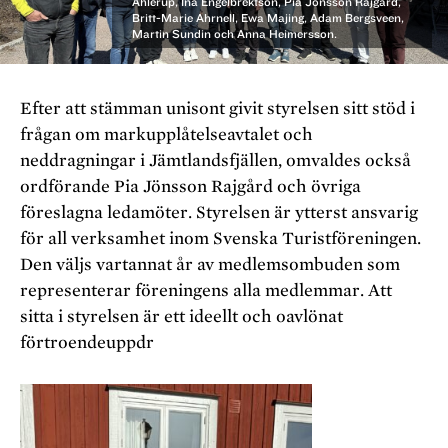
Ahlerup, Ina Engelbrektson, Pia Jönsson Rajgård,
Britt-Marie Ahrnell, Ewa Majing, Adam Bergsveen,
Martin Sundin och Anna Heimersson.
Efter att stämman unisont givit styrelsen sitt stöd i
frågan om markupplåtelseavtalet och
neddragningar i Jämtlandsfjällen, omvaldes också
ordförande Pia Jönsson Rajgård och övriga
föreslagna ledamöter. Styrelsen är ytterst ansvarig
för all verksamhet inom Svenska Turistföreningen.
Den väljs vartannat år av medlemsombuden som
representerar föreningens alla medlemmar. Att
sitta i styrelsen är ett ideellt och oavlönat
förtroendeuppdr