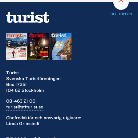
arrow_upward
TILL TOPPEN
Turist
Svenska Turistföreningen
Box 17251
104 62 Stockholm
08-463 21 00
turist@stfturist.se
Chefredaktör och ansvarig utgivare:
Linda Grimstedt