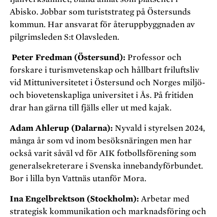
Abisko. Jobbar som turiststrateg på Östersunds
kommun. Har ansvarat för återuppbyggnaden av
pilgrimsleden S:t Olavsleden.
Peter Fredman (Östersund):
Professor och
forskare i turismvetenskap och hållbart friluftsliv
vid Mittuniversitetet i Östersund och Norges miljö-
och biovetenskapliga universitet i Ås. På fritiden
drar han gärna till fjälls eller ut med kajak.
Adam Ahlerup (Dalarna):
Nyvald i styrelsen 2024,
många år som vd inom besöksnäringen men har
också varit såväl vd för AIK fotbollsförening som
generalsekreterare i Svenska innebandyförbundet.
Bor i lilla byn Vattnäs utanför Mora.
Ina Engelbrektson (Stockholm):
Arbetar med
strategisk kommunikation och marknadsföring och