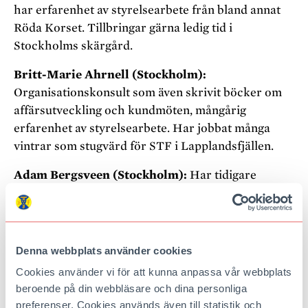
har erfarenhet av styrelsearbete från bland annat
Röda Korset. Tillbringar gärna ledig tid i
Stockholms skärgård.
Britt-Marie Ahrnell (Stockholm):
Organisationskonsult som även skrivit böcker om
affärsutveckling och kundmöten, mångårig
erfarenhet av styrelsearbete. Har jobbat många
vintrar som stugvärd för STF i Lapplandsfjällen.
Adam Bergsveen (Stockholm):
Har tidigare
arbetat som tjänsteman både riksdag och regering
och som kommunikationschef på
Friluftsfrämjandet – där han fortfarande är ideell
fjälledare.
Denna webbplats använder cookies
Cookies använder vi för att kunna anpassa vår webbplats
Martin Sundin (Stockholm):
Chef för
beroende på din webbläsare och dina personliga
myndigheten Institutet för språk och folkminnen,
preferenser. Cookies används även till statistik och