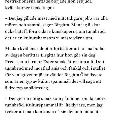
restriktionerna lättade började hon erbjuda
kvällskurser i bakstugan.
– Det jag gillade mest med mitt tidigare jobb var alla
möten och samtal, säger Birgitta. Men jag älskar
också att få föra vidare kunskaperna om tunnbröd,
det är en kulturskatt som vi måste värna om.
Medan kvällens adepter fortsätter att forma bollar
av degen berättar Birgitta hur hon gör sin deg.
Precis som farmor Ester smaksätter hon alltid sitt
tunnbröd med mortlad anis och fänkål och i stället
för vanligt vetemjöl använder Birgitta Ölandsvete
som är en typ av kulturspannmål, det vill säga ett
äldre typ av sädesslag.
– Det ger en nötig smak som påminner om farmors
tunnbröd. Kulturspannmål är lite dyrare, men jag
tycker att man kan kosta på sig det och njuta lite