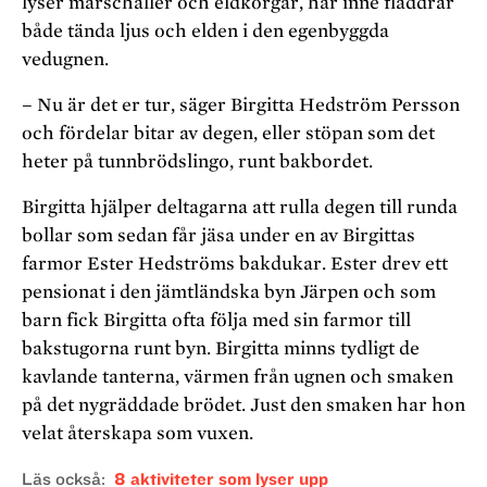
lyser marschaller och eldkorgar, här inne fladdrar
både tända ljus och elden i den egenbyggda
vedugnen.
– Nu är det er tur, säger Birgitta Hedström Persson
och fördelar bitar av degen, eller stöpan som det
heter på tunnbrödslingo, runt bakbordet.
Birgitta hjälper deltagarna att rulla degen till runda
bollar som sedan får jäsa under en av Birgittas
farmor Ester Hedströms bakdukar. Ester drev ett
pensionat i den jämtländska byn Järpen och som
barn fick Birgitta ofta följa med sin farmor till
bakstugorna runt byn. Birgitta minns tydligt de
kavlande tanterna, värmen från ugnen och smaken
på det nygräddade brödet. Just den smaken har hon
velat återskapa som vuxen.
Läs också
8 aktiviteter som lyser upp