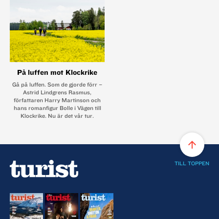
På luffen mot Klockrike
Gå på luffen. Som de gjorde förr –
Astrid Lindgrens Rasmus,
författaren Harry Martinson och
hans romanfigur Bolle i Vägen till
Klockrike. Nu är det vår tur.
arrow_upward
TILL TOPPEN