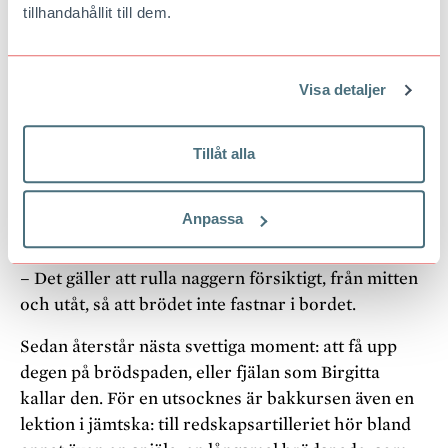
tillhandahållit till dem.
– Kom ihåg att ni är här för att träna, inte vara
experter, säger Birgitta. Släpp prestigen!
När degen är kavlad ska den naggas, vilket ger
Visa detaljer
tunnbrödet dess karaktäristiska, prickiga utseende.
Tillåt alla
– Vissa tror att syftet bara är att det ska se snyggt
ut, men naggningen har en jätteviktig funktion
eftersom den gör att det inte blir calzone av brödet,
Anpassa
säger Birgitta.
– Det gäller att rulla naggern försiktigt, från mitten
och utåt, så att brödet inte fastnar i bordet.
Sedan återstår nästa svettiga moment: att få upp
degen på brödspaden, eller fjälan som Birgitta
kallar den. För en utsocknes är bakkursen även en
lektion i jämtska: till redskapsartilleriet hör bland