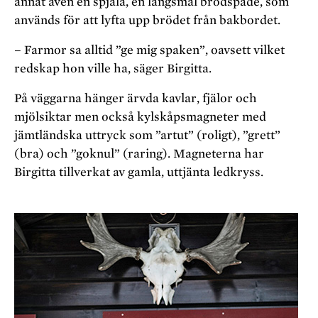
annat även en spjäla, en lång­smal brödspade, som
används för att lyfta upp brödet från bakbordet.
– Farmor sa alltid ”ge mig spaken”, oavsett vilket
redskap hon ville ha, säger Birgitta.
På väggarna hänger ärvda kavlar, fjälor och
mjölsiktar men också kylskåpsmagneter med
jämtländska uttryck som ”artut” (roligt), ”grett”
(bra) och ”goknul” (raring). Magneterna har
Birgitta tillverkat av gamla, uttjänta ledkryss.