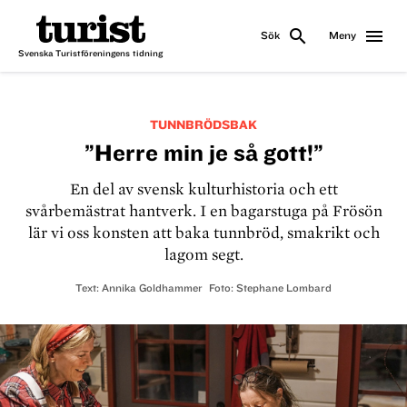
search
menu
Sök
Meny
Svenska Turistföreningens tidning
TUNNBRÖDSBAK
”Herre min je så gott!”
En del av svensk kulturhistoria och ett
svårbemästrat hantverk. I en bagarstuga på Frösön
lär vi oss konsten att baka tunnbröd, smakrikt och
lagom segt.
Text:
Annika Goldhammer
Foto:
Stephane Lombard