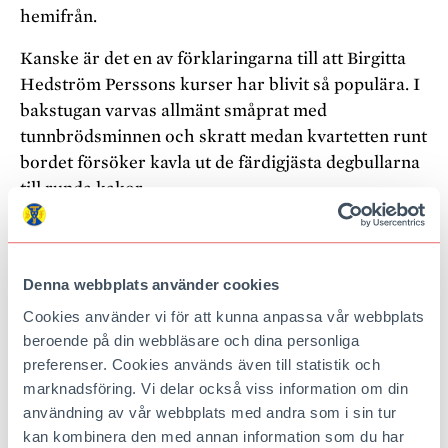
hemifrån.
Kanske är det en av förklaringarna till att Birgitta
Hedström Perssons kurser har blivit så populära. I
bakstugan varvas allmänt småprat med
tunnbrödsminnen och skratt medan kvartetten runt
bordet försöker kavla ut de färdigjästa degbullarna
till runda kakor.
– Det gör inget om ni gör Sverige eller Italien i
stället, det viktiga är att degen blir jämntjock, säger
Birgitta. Lägg inget tryck på kaveln utan låt den
Denna webbplats använder cookies
flyga fram. Sedan sopar ni bort mjölet så att ni inte
Cookies använder vi för att kunna anpassa vår webbplats
får någon mjölfis, för då blir brödet torrt.
beroende på din webbläsare och dina personliga
preferenser. Cookies används även till statistik och
Någon konstaterar att det såg betydligt enklare ut
marknadsföring. Vi delar också viss information om din
när Birgitta visade, någon annan muttrar besviket
användning av vår webbplats med andra som i sin tur
över kavlingsresultatet.
kan kombinera den med annan information som du har