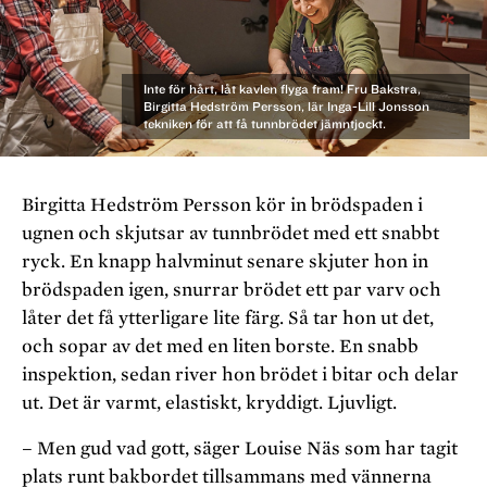
Inte för hårt, låt kavlen flyga fram! Fru Bakstra,
Birgitta Hedström Persson, lär Inga-Lill Jonsson
tekniken för att få tunnbrödet jämntjockt.
Birgitta Hedström Persson kör in brödspaden i
ugnen och skjutsar av tunnbrödet med ett snabbt
ryck. En knapp halvminut senare skjuter hon in
brödspaden igen, snurrar brödet ett par varv och
låter det få ytterligare lite färg. Så tar hon ut det,
och sopar av det med en liten borste. En snabb
inspektion, sedan river hon brödet i bitar och delar
ut. Det är varmt, elastiskt, kryddigt. Ljuvligt.
– Men gud vad gott, säger Louise Näs som har tagit
plats runt bakbordet tillsammans med vännerna