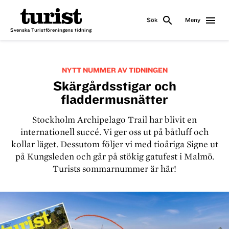
search
menu
Sök
Meny
Svenska Turistföreningens tidning
NYTT NUMMER AV TIDNINGEN
Skärgårdsstigar och
fladdermusnätter
Stockholm Archipelago Trail har blivit en
internationell succé. Vi ger oss ut på båtluff och
kollar läget. Dessutom följer vi med tioåriga Signe ut
på Kungsleden och går på stökig gatufest i Malmö.
Turists sommarnummer är här!