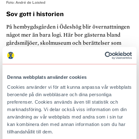
Foto: André de Loisted
Sov gott i historien
På hembygdsgården i Ödeshög blir övernattningen
något mer än bara logi. Här bor gästerna bland
gårdsmiljöer, skolmuseum och berättelser som
sitter kvar i väggarna. Vi möter eldsjälarna som
fyller historien med liv och låter gästerna checka in
i en annan tid.
Denna webbplats använder cookies
Allt det och mycket mer i Turist nummer 3 2026, med
Cookies använder vi för att kunna anpassa vår webbplats
utgivningsdag den 2 juni.
beroende på din webbläsare och dina personliga
Läs också
Blommor, basplagg och Bromölla
preferenser. Cookies används även till statistik och
marknadsföring. Vi delar också viss information om din
Publicerad
1 juni
användning av vår webbplats med andra som i sin tur
kan kombinera den med annan information som du har
tillhandahållit till dem.