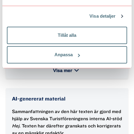
Läs Turist i e-tidningen
Du vet väl att Turist också finns som e-tidning? Du
Visa detaljer
som är medlem loggar enkelt in och läser tidningen
här:
Medlemsinloggning – Svenska
Tillåt alla
Turistföreningen
Saknar du medlemskap går det enkelt att teckna
Anpassa
här:
Medlem – Svenska Turistföreningen
keyboard_arrow_down
Visa mer
AI-genererat material
Sammanfattningen av den här texten är gjord med
hjälp av Svenska Turistföreningens interna AI-stöd
Hej
. Texten har därefter granskats och korrigerats
av en mänsklig redaktör.