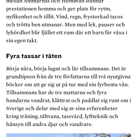
mellan Ammarnäs och Hemavan stannar
prestationen hemma och ger plats för rytm,
nyfikenhet och tillit. Vind, regn, frystorkad tacos
och trötta ben utmanar. Men med lek, pauser och
lyhördhet blir fjället ett rum där ett barn får växa i
sin egen takt.
Fyra tassar i täten
Börja nära, börja lugnt och lär tillsammans. Det är
grundtipsen från de tre författarna till två nyutgivna
böcker om att ge sig ut på tur med sin fyrbenta vän.
Tillsammans har de tre mattarna och fyra
hundarna vandrat, klättrat och paddlat sig runt om i
Sverige och delar med sig av sina erfarenheter
kring träning, tältvana, tassvård, lyftteknik och
hänsyn till andra djur och vandrare.