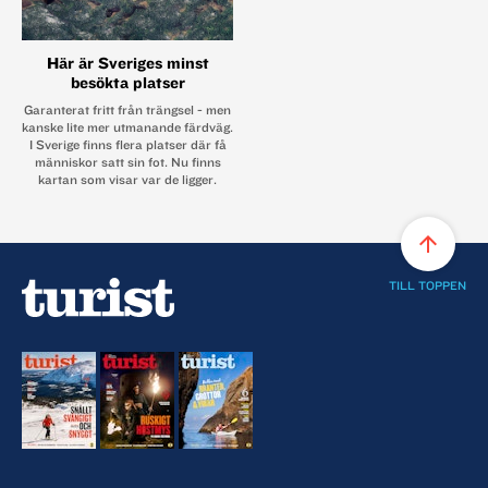
Här är Sveriges minst
besökta platser
Garanterat fritt från trängsel - men
kanske lite mer utmanande färdväg.
I Sverige finns flera platser där få
människor satt sin fot. Nu finns
kartan som visar var de ligger.
arrow_upward
TILL TOPPEN