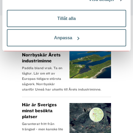
BLI MEDLEM I STF
Tillåt alla
BÄST JUST NU
Anpassa
Därför är
Norrbyskär Årets
industriminne
Paddla bland vrak. Ta en
tågtur. Lär om ett av
Europas tidigare största
sågverk. Norrbyskär
utanför Umeå har utsetts till Årets industriminne.
Här är Sveriges
minst besökta
platser
Garanterat fritt från
trängsel - men kanske lite