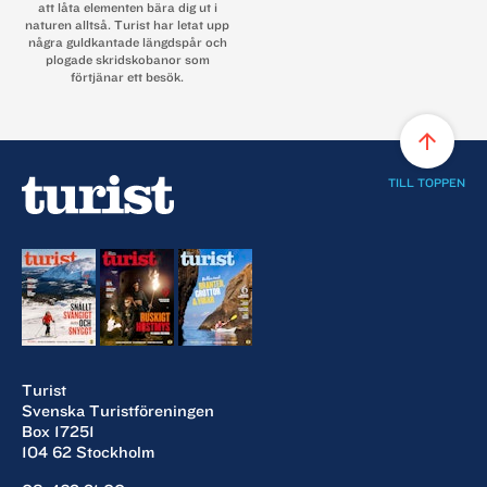
att låta elementen bära dig ut i
naturen alltså. Turist har letat upp
några guldkantade längdspår och
plogade skridskobanor som
förtjänar ett besök.
arrow_upward
TILL TOPPEN
Turist
Svenska Turistföreningen
Box 17251
104 62 Stockholm