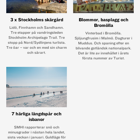
3 x Stockholms skärgård
Blommor, basplagg och
Bromölla
Lidö, Finnhamn och Sandhamn.
Tre etapper på vandrings­­leden
Vinterbad i Bromölla.
Stockholm Archipelago Trail. Tre
Sjöjungfrusim i Malmö. Dagturer i
stopp på Nord/Sydlinjens turlista.
Muddus. Och spaning efter en
Tre öar – var och en med sin charm
blivande gotländsk nationalpark.
och särart.
Det är lite av innehållet i årets
första nummer av Turist.
7 härliga längdspår och
isbanor
SMHI rapporterar snö och
minusgrader i nästan hela landet,
sista veckan i januari. Guldläge för