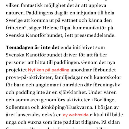
vilken fantastisk möjlighet det är att uppleva
naturen. Paddlingens dag är en inbjudan till hela
Sverige att komma ut på vattnet och känna den
friheten”, säger Helene Ripa, kommunikatör på
Svenska Kanotförbundet, i ett pressmeddelande.
Temadagen är inte det
enda initiativet som
Svenska Kanotförbundet driver för att få fler
personer att hitta till paddlingen. Genom det nya
projektet
Nyfiken på paddling
anordnar förbundet
prova-på-aktiviteter, familjedagar och kanotskolor
för barn och ungdomar i områden där föreningsliv
och paddling inte är en självklarhet. Under våren
och sommaren genomförs aktiviteter i Borlänge,
Sollentuna och Jönköping/Huskvarna. I början av
året lanserades också en
ny webbsida
riktad till både
unga och vuxna som inte paddlat tidigare. På sidan