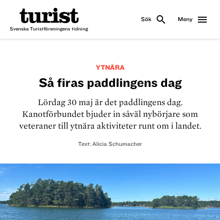
search
menu
Sök
Meny
Svenska Turistföreningens tidning
YTNÄRA
Så firas paddlingens dag
Lördag 30 maj är det paddlingens dag.
Kanotförbundet bjuder in såväl nybörjare som
veteraner till ytnära aktiviteter runt om i landet.
Text:
Alicia Schumacher