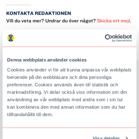
KONTAKTA REDAKTIONEN
Vill du veta mer? Undrar du över något?
Skicka ett mejl
.
Denna webbplats använder cookies
Cookies använder vi för att kunna anpassa vår webbplats
beroende på din webbläsare och dina personliga
preferenser. Cookies används även till statistik och
Kom med som medlem
marknadsföring. Vi delar också viss information om din
Som medlem i STF är du en del av arbetet att göra det
användning av vår webbplats med andra som i sin tur
möjligt för fler att komma ut och upptäcka Sverige. Som
kan kombinera den med annan information som du har
tack för att du är med och bidrar får du flera fina förmåner,
tillhandahållit till dem.
bland annat tidningen Turist hem i brevlådan och bo till
medlemspris på våra boenden.
Visa detaljer