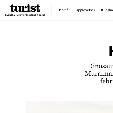
Resmål
Upplevelser
Kunska
Svenska Turistföreningens tidning
Dinosaur
Mural­mål
febr