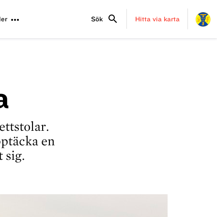
search
more_horiz
er
Sök
Hitta via karta
a
ttstolar.
pptäcka en
 sig.