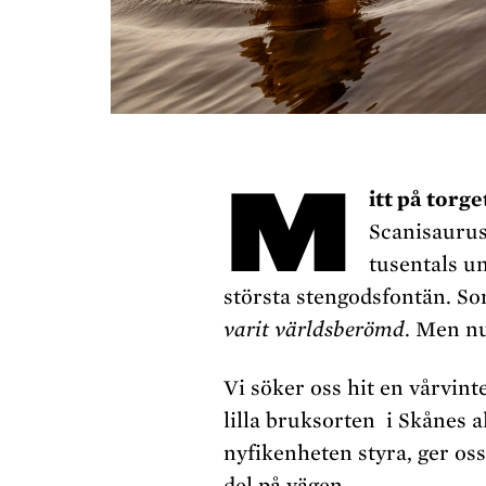
M
itt på torge
Scanisaurus 
tusentals u
största stengodsfontän. S
varit världsberömd
. Men nu
Vi söker oss hit en vårvint
lilla bruksorten
i Skånes a
nyfikenheten styra, ger oss
del på vägen.