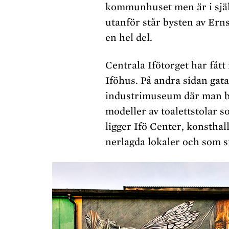
kommunhuset men är i själ
utanför står bysten av Ern
en hel del.
Centrala Ifötorget har fått
Iföhus. På andra sidan gat
industrimuseum där man b
modeller av toalettstolar 
ligger Ifö Center, konsthal
nerlagda lokaler och som st