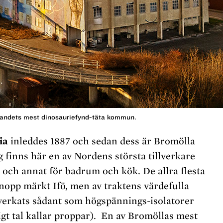
 landets mest dinosauriefynd-täta kommun.
ia
inleddes 1887 och sedan dess är Bromölla
g finns här en av Nordens största tillverkare
 och annat för badrum och kök. De allra flesta
knopp märkt Ifö, men av traktens värdefulla
llverkats sådant som högspännings-isolatorer
igt tal kallar proppar).
En av Bromöllas mest