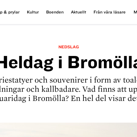
p & prylar
Kultur
Boenden
Aktuellt
Från våra läsare
M
NEDSLAG
Heldag i Bromöll
iestatyer och souvenirer i form av toale
ningar och kallbadare. Vad finns att u
uaridag i Bromölla? En hel del visar det