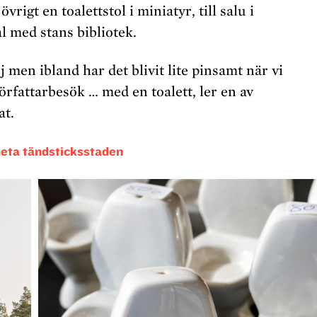
vrigt en toalettstol i miniatyr, till salu i
l med stans bibliotek.
j men ibland har det blivit lite pinsamt när vi
författarbesök … med en toalett, ler en av
at.
heta tändsticksstaden