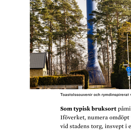
Toastolssouvenir och rymdinspirerat 
Som typisk bruksort
påmin
Iföverket, numera omdöpt t
vid stadens torg, insvept i