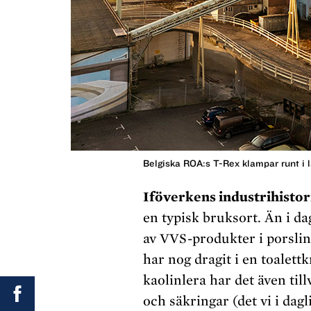
Belgiska ROA:s T-Rex klampar runt i
Iföverkens industrihistor
en typisk bruksort. Än i da
av VVS-produkter i porslin
har nog dragit i en toalett
kaolinlera har det även ti
och säkringar (det vi i dagl