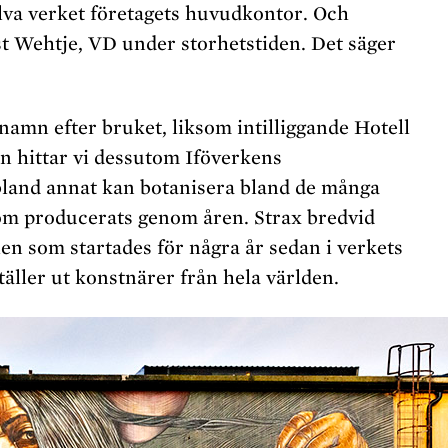
va verket företagets huvudkontor. Och
st Wehtje, VD under storhetstiden. Det säger
 namn efter bruket, liksom intilliggande Hotell
an hittar vi dessutom Iföverkens
land annat kan botanisera bland de många
som producerats genom åren. Strax bredvid
len som startades för några år sedan i verkets
äller ut konstnärer från hela världen.