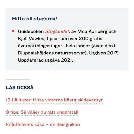
Tänk på att lämna i minst
lika bra skick som du
fann den.
Hitta till stugorna!
Djupdalshöjdens naturreservat är nästan sex
Guideboken
Stuglandet
, av Moa Karlberg och
kvadratkilometer stort och ligger drygt tio mil
Kjell Vowles, tipsar om över 200 gratis
norr om Örebro.
övernattningsstugor i hela landet (även den i
Läs mer om
naturreservatet Djupdalshöjden
.
Djupdalshöjdens naturreservat). Utgiven 2017.
Uppdaterad utgåva 2021.
LÄS OCKSÅ
13 fjällturer: Hitta vinterns bästa skidäventyr
8 tips: Så väljer du rätt underställ
Friluftslivets kåsa – en designikon