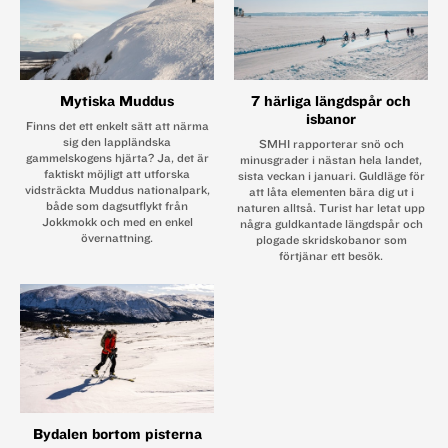
Mytiska Muddus
7 härliga längdspår och
isbanor
Finns det ett enkelt sätt att närma
sig den ­lappländska
SMHI rapporterar snö och
gammelskogens hjärta? Ja, det är
minusgrader i nästan hela landet,
faktiskt möjligt att utforska
sista veckan i januari. Guldläge för
vidsträckta ­Muddus nationalpark,
att låta elementen bära dig ut i
både som dagsutflykt från
naturen alltså. Turist har letat upp
Jokkmokk och med en enkel
några guldkantade längdspår och
övernattning.
plogade skridskobanor som
förtjänar ett besök.
Bydalen bortom pisterna