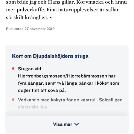
som både jag och Hans gillar. Korvmacka och ännu
mer pulverkaffe. Fina naturupplevelser är sällan
särskilt krångliga. •
Publicerad
27 november 2019
Kort om Djupdalshöjdens stuga
Stugan vid
Hjortronbergsmossen/
Hjortebärsmossen har
fyra sängar, samt två långa bänkar i köket som
duger fint att sova på.
Vedkamin med kokyta för en kastrull. Solcell ger
elektriskt ljus.
Vatten hämtas ur närbelägen källa sommartid.
keyboard_arrow_down
Visa mer
Stugan är olåst och gratis att nyttja. Den går
inte att boka.