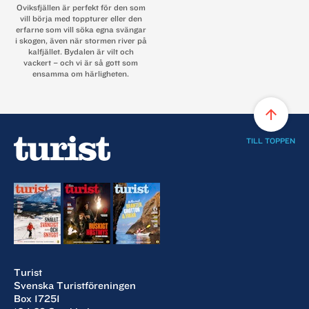
Oviksfjällen är perfekt för den som
vill börja med toppturer eller den
erfarne som vill söka egna svängar
i skogen, även när stormen river på
kalfjället. Bydalen är vilt och
vackert – och vi är så gott som
ensamma om härligheten.
arrow_upward
TILL TOPPEN
Turist
Svenska Turistföreningen
Box 17251