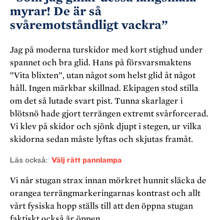
myrar! De är så
svåremotståndligt vackra”
Jag på moderna turskidor med kort stighud under
spannet och bra glid. Hans på försvarsmaktens
”Vita blixten”, utan något som helst glid åt något
håll. Ingen märkbar skillnad. Ekipagen stod stilla
om det så lutade svart pist. Tunna skarlager i
blötsnö hade gjort terrängen extremt svårforcerad.
Vi klev på skidor och sjönk djupt i stegen, ur vilka
skidorna sedan måste lyftas och skjutas framåt.
Läs också
Välj rätt pannlampa
Vi når stugan strax innan mörkret hunnit släcka de
orangea terrängmarkeringarnas kontrast och allt
vårt fysiska hopp ställs till att den öppna stugan
faktiskt också är öppen.