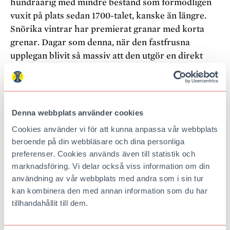
hundraårig med mindre
bestånd som förmodligen
vuxit på plats sedan 1700-talet, kanske än längre.
Snörika vintrar har premierat granar med korta
grenar. Dagar som denna, när den fastfrusna
upplegan
blivit så massiv att den utgör en direkt
fara för oss skidåkare
var gång vinden skakar loss
ett sjok, har fällt avgörandet.
Denna webbplats använder cookies
Djupdalshöjden är en av länets högsta punkter och nästan all skog är
åtminstone hundra år.
Cookies använder vi för att kunna anpassa vår webbplats
beroende på din webbläsare och dina personliga
Naturreservatet besitter en otvetydig
preferenser. Cookies används även till statistik och
vildmarkskaraktär och sägs härbärgera mycket
marknadsföring. Vi delar också viss information om din
vilt, men Hans är tveksam. Den erfarne jägaren ser
användning av vår webbplats med andra som i sin tur
inte ett enda spår av djur överstigande harens
kan kombinera den med annan information som du har
storlek och menar att terrängen är alltför karg för
tillhandahållit till dem.
vegetarianer, och därmed även innehåller för lite
mat för köttätare. Större djur som eventuellt vill