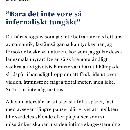
”Bara det inte vore så
infernaliskt tungåkt”
Ett hårt skogsliv som jag inte betraktar med ett uns
av
romantik, fastän så gärna kan tyckas när jag
försöker beskriva
naturen. För som jag gillar dessa
långsmala myrar! De är så
svåremotståndligt
vackra att vi givetvis lämnar vårt hårt till
kämpade
skidspår i barnsligt hopp om att få skrida ut över
vidden, åtminstone några tiotal meter, men icke.
Snön bär inte någonstans.
Allt som återstår är att slaviskt följa spåret, fast
med avsevärt längre pauser där vi vet att utsikten
blir särdeles slående eller på platser som vi
misstänker skapar just den intima skogs-stämning