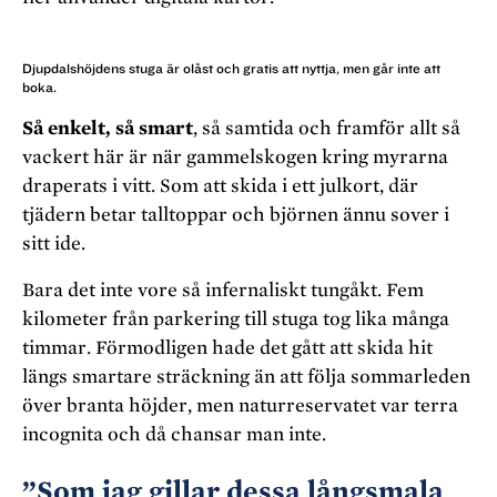
Djupdalshöjdens stuga är olåst och gratis att nyttja, men går inte att
boka.
Så enkelt, så smart
, så samtida och framför allt så
vackert här är när gammelskogen kring myrarna
draperats i vitt. Som att skida i ett julkort, där
tjädern betar talltoppar och björnen ännu sover i
sitt ide.
Bara det inte vore så infernaliskt tungåkt. Fem
kilometer från parkering till stuga tog lika många
timmar. Förmodligen hade det gått att skida hit
längs smartare sträckning än att följa sommarleden
över branta höjder, men naturreservatet var terra
incognita och då chansar man inte.
”Som jag gillar dessa långsmala