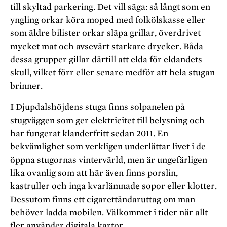
till skyltad parkering. Det vill säga: så långt
som en
yngling orkar köra moped med folkölskasse eller
som äldre bilister orkar släpa grillar, överdrivet
mycket mat och avsevärt starkare drycker. Båda
dessa grupper gillar därtill att elda för eldandets
skull, vilket förr eller senare medför att hela stugan
brinner.
I Djupdalshöjdens stuga finns solpanelen på
stugväggen som ger elektricitet till belysning och
har fungerat klanderfritt sedan 2011. En
bekvämlighet som verkligen underlättar livet i de
öppna stugornas vintervärld, men är ungefärligen
lika ovanlig som att här även finns porslin,
kastruller och inga kvarlämnade sopor eller klotter.
Dessutom finns ett cigarettändaruttag om man
behöver ladda mobilen. Välkommet i tider när allt
fler använder digitala kartor.