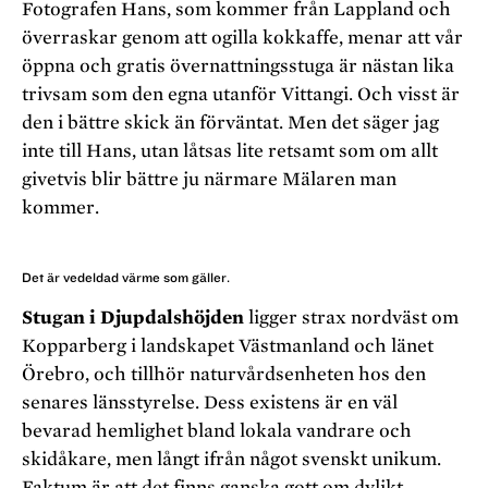
Fotografen Hans, som kommer från Lappland och
överraskar genom att ogilla kokkaffe, menar att vår
öppna och gratis övernattningsstuga är nästan lika
trivsam som den egna utanför Vittangi. Och visst är
den i bättre skick än förväntat. Men det säger jag
inte till Hans, utan låtsas lite retsamt som om allt
givetvis blir bättre ju närmare Mälaren man
kommer.
Det är vedeldad värme som gäller.
Stugan i Djupdalshöjden
ligger strax nordväst om
Kopparberg i landskapet Västmanland och länet
Örebro, och tillhör naturvårdsenheten hos den
senares länsstyrelse. Dess existens är en väl
bevarad hemlighet bland lokala vandrare och
skidåkare, men långt ifrån något svenskt unikum.
Faktum är att det finns ganska gott om dylikt