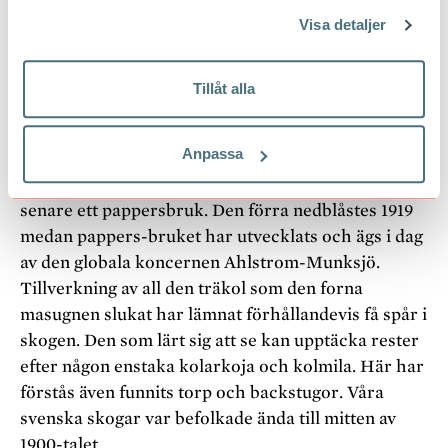
passera skulle dessutom välja ett bättre tillfälle. När
Visa detaljer
snötäcket bär.
Någon äkta urskog återfinns givetvis inte
i dessa
Tillåt alla
trakter, där bergsbruk och gruvor var livsnerv
långt innan skogsindustrin började konkurrera om
Anpassa
råvaran. Hyttan i närbelägna Ställdalen anlades
under 1700-talets sista år och drygt hundra år
senare ett pappersbruk. Den förra nedblåstes 1919
medan pappers-bruket har utvecklats och ägs i dag
av den globala koncernen Ahlstrom-Munksjö.
Tillverkning av all den träkol som den forna
masugnen slukat har lämnat förhållandevis få spår i
skogen. Den som lärt sig att se kan upptäcka rester
efter någon enstaka kolarkoja och kolmila. Här har
förstås även funnits torp och backstugor. Våra
svenska skogar var befolkade ända till mitten av
1900-talet.