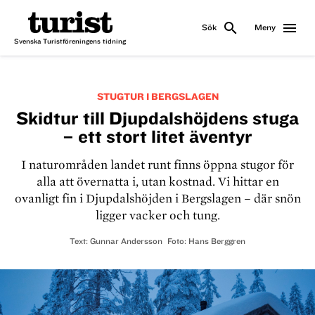
search
menu
Sök
Meny
Svenska Turistföreningens tidning
STUGTUR I BERGSLAGEN
Skidtur till Djupdalshöjdens stuga
– ett stort litet äventyr
I naturområden landet runt finns öppna stugor för
alla att övernatta i, utan kostnad. Vi hittar en
ovanligt fin i Djupdalshöjden i Bergslagen – där snön
ligger vacker och tung.
Text:
Gunnar Andersson
Foto:
Hans Berggren