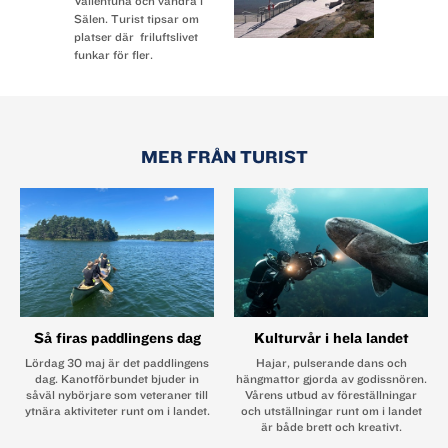
Himlavalvet (original The Welkin) är skriven av
Vallentuna och vandra i
Sälen. Turist tipsar om
Lucy
platser där friluftslivet
Kirkwood och hade premiär på The National
funkar för fler.
Theatre i London
i början av 2020. Marie Parker Shaw, har översatt
originalverket
och står för regin.
MER FRÅN TURIST
Föreställningen är ett samarbete mellan
Västmanlands teater och
Örebro Teater.
HIMLAVALVET
Premiär 12 september i Västerås.
Västmanlands teater/
Så firas paddlingens dag
Kulturvår i hela landet
Örebro teater.
Lördag 30 maj är det paddlingens
Hajar, pulserande dans och
Från 10 november i Örebro.
dag. Kanotförbundet bjuder in
hängmattor gjorda av godissnören.
såväl nybörjare som veteraner till
Vårens utbud av föreställningar
FEELGOODMUSIKAL PÅ
ÖSTGÖTATEATERN
ytnära aktiviteter runt om i landet.
och utställningar runt om i landet
är både brett och kreativt.
l Den gravida servitrisen Jenna är fast i en liten