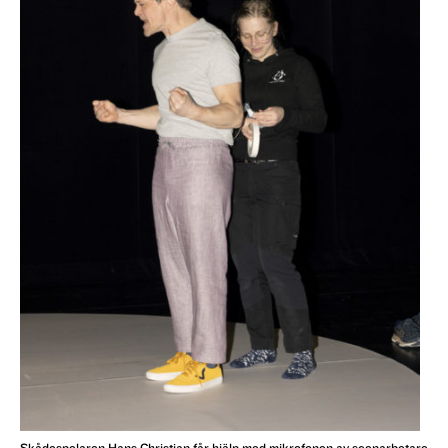
Skådespelaren Hans Christian får hjälp med mikrofonen av scenarbetare