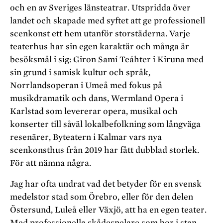
och en av Sveriges länsteatrar. Utspridda över
landet och skapade med syftet att ge professionell
scenkonst ett hem utanför storstäderna. Varje
teaterhus har sin egen karaktär och många är
besöksmål i sig: Giron Samí Teáhter i Kiruna med
sin grund i samisk kultur och språk,
Norrlandsoperan i Umeå med fokus på
musikdramatik och dans, Wermland Opera i
Karlstad som levererar opera, musikal och
konserter till såväl lokalbefolkning som långväga
resenärer, Byteatern i Kalmar vars nya
scenkonsthus från 2019 har fått dubblad storlek.
För att nämna några.
Jag har ofta undrat vad det betyder för en svensk
med­elstor stad som Örebro, eller för den delen
Östersund, Luleå eller Växjö, att ha en egen teater.
Med professionella skådespelare som bor i stan,