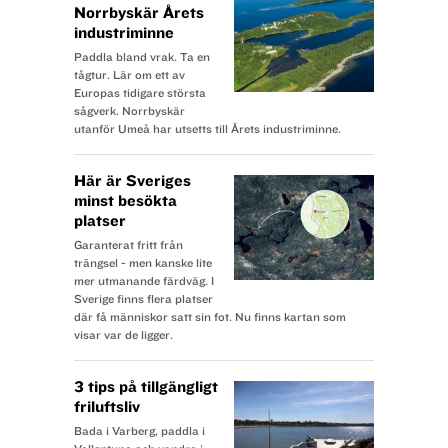
RÄTTEGÅNGSDRAMA
I VÄSTMANLAND
Norrbyskär Årets
l Året är 1759 på landsbygden i östra England.
industriminne
Sally Poppy står
Paddla bland vrak. Ta en
anklagad för mord på en liten flicka och har erkänt
tågtur. Lär om ett av
Europas tidigare största
brottet.
sågverk. Norrbyskär
Hon hävdar att hon inte kan hängas på grund av
utanför Umeå har utsetts till Årets industriminne.
havandeskap.
För att avgöra om hon talar sanning eller ej, har
Här är Sveriges
domstolen
minst besökta
tillsatt en jury bestående av 12 husmödrar för att
platser
avgöra frågan
Garanterat fritt från
trängsel - men kanske lite
– talar Sally sanning, bär hon på ett foster och ska
mer utmanande färdväg. I
hennes liv
Sverige finns flera platser
därför skonas? Kvinnorna sitter nu inlåsta
där få människor satt sin fot. Nu finns kartan som
visar var de ligger.
tillsammans med den
anklagade i ett rum, som ingen får lämna förrän de
kommit fram
3 tips på tillgängligt
friluftsliv
till ett enhälligt beslut.
Bada i Varberg, paddla i