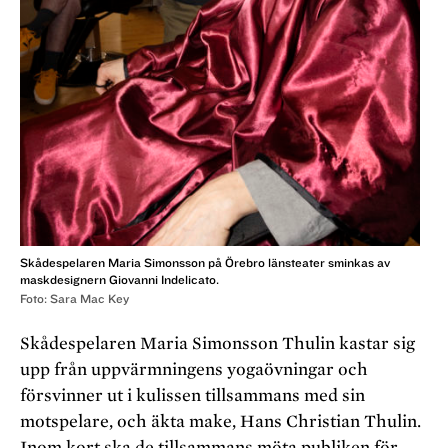
Skådespelaren Maria Simonsson på Örebro länsteater sminkas av
maskdesignern Giovanni Indelicato.
Foto: Sara Mac Key
Skådespelaren Maria Simonsson Thulin kastar sig
upp från uppvärmningens yoga­övningar och
försvinner ut i kulissen till­sammans med sin
motspelare, och äkta make, Hans Christian Thulin.
Inom kort ska de till­sammans möta publiken för