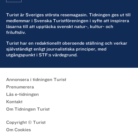
Turist är Sveriges största resemagasin. Tidningen ges ut till
TEATER HALLAND GER
CORA SANDEL
medlemmar i Svenska Turistföreningen i syfte att inspirera
l Det är kallt och bakom gardinerna i fönstren kikar
läsarna till att upptäcka svenskt natur-, kultur- och
friluftsliv.
grannarna
fram. Alberte passar inte in. Hon är hopplöst fel i
Turist har en redaktionellt oberoende ställning och verkar
sin illasittande
självständigt enligt journalistiska principer, med
utgångspunkt i STF:s värdegrund.
klänning, frisyr som lämnar allt att önska och
tunghäfta som får
omgivningen att undra vad som är problemet. Hon
gör allt för att
Annonsera i tidningen Turist
undkomma mammas missnöje och granskande
Prenumerera
blick, men bär
Läs e-tidningen
hela tiden på en känsla av att inte höra hemma i
Kontakt
de trånga
Om Tidningen Turist
rummen. Alberte längtar bort till ett liv i frihet,
men konstnärsdrömmarna
Copyright © Turist
får absolut inte avslöjas. Hur ska hon någonsin
Om Cookies
våga bryta sig loss?