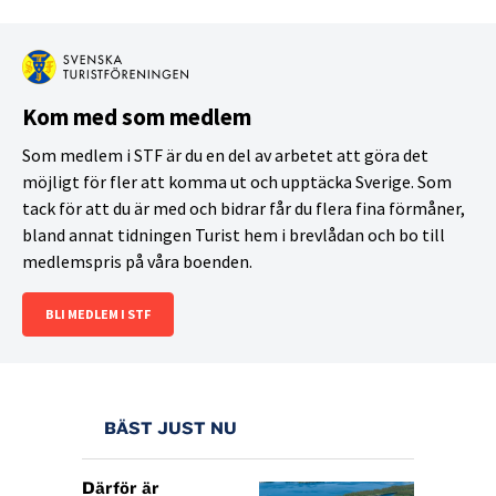
är signerad Dag Thelander och Per Wickström.
ÖSTFRONTEN
Premiär 27 september.
Skellefteå.
Kom med som medlem
Turné i Umeå och Sundsvall.
Som medlem i STF är du en del av arbetet att göra det
möjligt för fler att komma ut och upptäcka Sverige. Som
tack för att du är med och bidrar får du flera fina förmåner,
bland annat tidningen Turist hem i brevlådan och bo till
medlemspris på våra boenden.
BLI MEDLEM I STF
BÄST JUST NU
Därför är