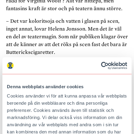
rädd för Virginia Woolf ? Allt var hittepå, men
fantasins kraft är stor och på teatern ännu större.
– Det var koloritsoja och vatten i glasen på scen,
inget annat, lovar Helena Jonsson. Men det är väl
en del av teater­magin. Som när publiken klagar över
att de känner av att det röks på scen fast det bara är
Buttericks­cigaretter.
På kostymavdelningen hittar vi Susanne Prihm. När
vi är på plats arbetar hon med kostymer till
barnpjäsen Monster och gudar på Knossos taverna.
Denna webbplats använder cookies
Vi fascineras av fuskpälsbyx­or med hovar och
glittriga tyger som hintar om fiskfjäll. På en
Cookies använder vi för att kunna anpassa vår webbplats
beroende på din webbläsare och dina personliga
provdocka hänger ett antal specialinköpta lösbröst
preferenser. Cookies används även till statistik och
redo att sys till en dräkt för skådespelaren Linus
marknadsföring. Vi delar också viss information om din
Lindman.
användning av vår webbplats med andra som i sin tur
– Jag har ju min skräddarbakgrund, säger Susanne.
kan kombinera den med annan information som du har