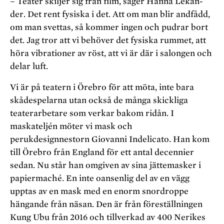
– Teater skiljer sig från film, säger Hanna Lekan­
der. Det rent fysiska i det. Att om man blir andfådd,
om man svettas, så kommer ingen och pudrar bort
det. Jag tror att vi behöver det fysiska rummet, att
höra vibrationer av röst, att vi är där i salongen och
delar luft.
Vi är på teatern i Örebro för att möta, inte bara
skåde­spelarna utan också de många skickliga
teaterarbetare som verkar bakom ridån. I
maskateljén möter vi mask­ och
perukdesignnestorn Giovanni Indelicato. Han kom
till Örebro från England för ett antal decennier
sedan. Nu står han omgiven av sina jättemasker i
papier­maché. En inte oansenlig del av en vägg
upptas av en mask med en enorm snordroppe
hängande från näsan. Den är från föreställning­en
Kung Ubu från 2016 och tillverkad av 400 Nerikes