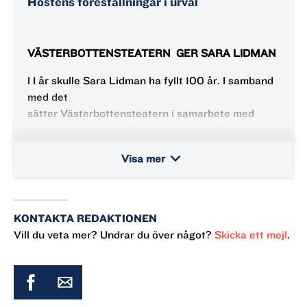
Höstens föreställningar i urval
VÄSTERBOTTENSTEATERN
GER SARA LIDMAN
l I år skulle Sara Lidman ha fyllt 100 år. I samband
med det
sätter Västerbottensteatern i samarbete med
teatergruppen
”Östfronten” upp författarens mästerverk
keyboard_arrow_down
Visa mer
Jernbanan
(del1–5). Boksviten är inspirerad av både Saras
egen släkts och
Västerbottens historia och hyllades och
KONTAKTA REDAKTIONEN
prisbelönades när
Vill du veta mer? Undrar du över något?
Skicka ett mejl
.
den kom ut mellan åren 1977 och 1985.
Västerbottensteaterns konstnärlige ledare Bobo
Lundén regisserar och den
musikdramatiskascenversionen