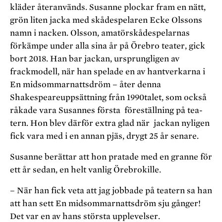
kläder återanvänds. Susanne plockar fram en nätt,
grön liten jacka med skådespelaren Ecke Olssons
namn i nacken. Olsson, amatörskådespelarnas
förkämpe under alla sina år på Öre­bro teater, gick
bort 2018. Han bar jackan, ursprungligen av
frackmodell, när han spelade en av hantverkarna i
En midsommarnattsdröm – åter denna
Shakespeareuppsättning från 1990­talet, som också
råkade vara Susannes första föreställning på tea­
tern. Hon blev därför extra glad när jackan nyligen
fick vara med i en annan pjäs, drygt 25 år senare.
Susanne berättar att hon pratade med en granne för
ett år sedan, en helt vanlig Örebrokille.
– När han fick veta att jag jobbade på teatern sa han
att han sett En midsommarnattsdröm sju gånger!
Det var en av hans största upplevelser.