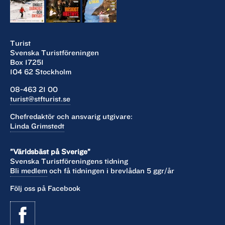
Musikaliskt ansvarig är Kristin Stenerhag och för
scenografi
och kostym står Stine Martinsen.
Turist
WAITRESS
Svenska Turistföreningen
Box 17251
Premiär 15 september. östgötateatern i
104 62 Stockholm
Norrköping/
Linköping.
08-463 21 00
turist@stfturist.se
Chefredaktör och ansvarig utgivare:
Linda Grimstedt
”Världsbäst på Sverige”
Svenska Turistföreningens tidning
Bli medlem
och få tidningen i brevlådan 5 ggr/år
Följ oss på Facebook