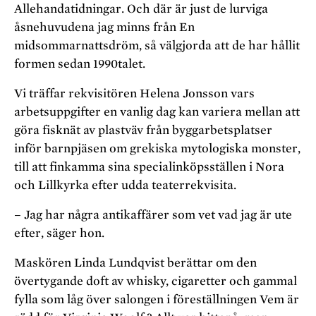
Alle­handa­tidningar. Och där är just de lurviga
åsnehuvudena jag minns från En
midsommarnattsdröm, så välgjorda att de har hållit
formen sedan 1990­talet.
Vi träffar rekvisitören Helena Jonsson vars
arbetsupp­gifter en vanlig dag kan variera mellan att
göra fisknät av plastväv från byggarbetsplatser
inför barnpjäsen om grekis­ka mytologiska monster,
till att finkamma sina special­in­köpsställen i Nora
och Lillkyrka efter udda teaterrekvisita.
– Jag har några antikaffärer som vet vad jag är ute
efter, säger hon.
Maskören Linda Lundqvist berättar om den
övertygande doft av whisky, cigaretter och gammal
fylla som låg över salongen i föreställningen Vem är