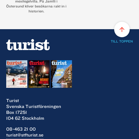
mexitegelvilla. På Jamtli i
Östersund kliver besökarna rakt in i
historien.
arrow_upward
TILL TOPPEN
Turist
Svenska Turistföreningen
Box 17251
104 62 Stockholm
08-463 21 00
turist@stfturist.se