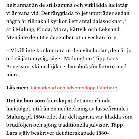
helt annat än de stillsamma och vitklädda luciatåg
vi är vana vid. Det färgglada följet uppträder sedan
några år tillbaka i kyrkor i ett antal dalasocknar, i
år i Malung, Floda, Mora, Rättvik och Leksand.
Men inte den 13:e december utan veckan före.
– Vi vill inte konkurrera ut den vita lucian, den är ju
också jättemysig, säger Malungbon Täpp Lars
Arnesson, skinnslöjdare, barnboksförfattare med
mera.
Läs mer:
Julmarknad och adventsdopp i Varberg
Det är han som
återskapat det annorlunda
luciatåget, utifrån en nedteckning av lussefirande i
Malung på 1860-talet där deltagarna var klädda som
brudföljen och sjöng traditionella julvisor. Täpp
Lars själv beskriver det återskapade 1860-