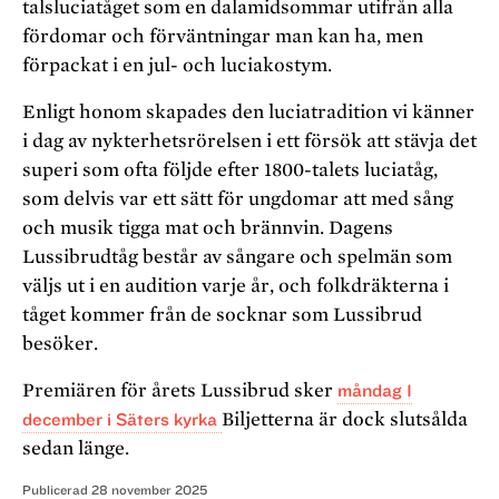
talsluciatåget som en dalamidsommar utifrån alla
fördomar och förväntningar man kan ha, men
förpackat i en jul- och luciakostym.
Enligt honom skapades den luciatradition vi känner
i dag av nykterhetsrörelsen i ett försök att stävja det
superi som ofta följde efter 1800-talets luciatåg,
som delvis var ett sätt för ungdomar att med sång
och musik tigga mat och brännvin. Dagens
Lussibrudtåg består av sångare och spelmän som
väljs ut i en audition varje år, och folkdräkterna i
tåget kommer från de socknar som Lussibrud
besöker.
Premiären för årets Lussibrud sker
måndag 1
december i Säters kyrka
Biljetterna är dock slutsålda
sedan länge.
Publicerad
28 november 2025