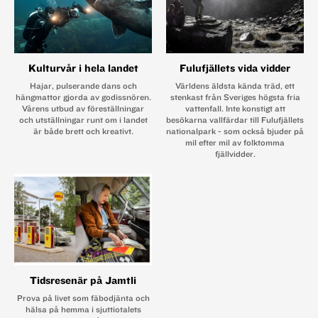
Kulturvår i hela landet
Fulufjällets vida vidder
Hajar, pulserande dans och
Världens äldsta kända träd, ett
hängmattor gjorda av godissnören.
stenkast från Sveriges högsta fria
Vårens utbud av föreställningar
vattenfall. Inte konstigt att
och utställningar runt om i landet
besökarna vallfärdar till ­Fulufjällets
är både brett och kreativt.
nationalpark - som också bjuder på
mil efter mil av folktomma
fjällvidder.
Tidsresenär på Jamtli
Prova på livet som fäbodjänta och
hälsa på hemma i sjuttiotalets