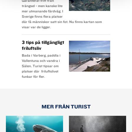
Garanterat fritt från
trängsel - men kanske lite
mer utmanande färdväg. I
Sverige finns flera platser
där få människor satt sin fot. Nu finns kartan som
visar var de ligger.
3 tips på tillgängligt
friluftsliv
Bada i Varberg, paddla i
Vallentuna och vandra i
Sälen. Turist tipsar om
platser där friluftslivet
funkar för fler.
MER FRÅN TURIST