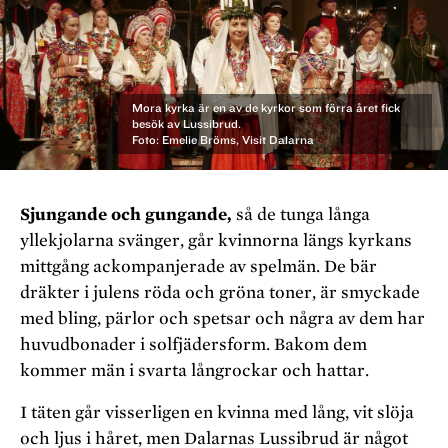
Mora kyrka är en av de kyrkor som förra året fick
besök av Lussibrud.
Foto: Emelie Bröms, Visit Dalarna
Sjungande och gungande,
så de tunga långa
yllekjolarna svänger, går kvinnorna längs kyrkans
mittgång ackompanjerade av spelmän. De bär
dräkter i julens röda och gröna toner, är smyckade
med bling, pärlor och spetsar och några av dem har
huvudbonader i solfjädersform. Bakom dem
kommer män i svarta långrockar och hattar.
I täten går visserligen en kvinna med lång, vit slöja
och ljus i håret, men Dalarnas Lussibrud är något