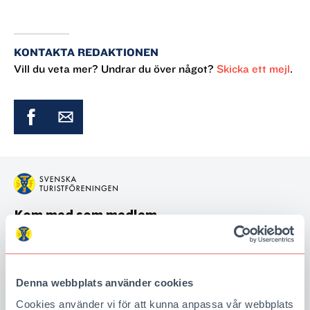
KONTAKTA REDAKTIONEN
Vill du veta mer? Undrar du över något?
Skicka ett mejl
.
Kom med som medlem
Som medlem i STF är du en del av arbetet att göra det
möjligt för fler att komma ut och upptäcka Sverige. Som
tack för att du är med och bidrar får du flera fina förmåner,
Denna webbplats använder cookies
bland annat tidningen Turist hem i brevlådan och bo till
Cookies använder vi för att kunna anpassa vår webbplats
medlemspris på våra boenden.