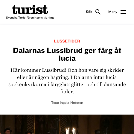
search
menu
Sök
Meny
Svenska Turistföreningens tidning
LUSSETIDER
Dalarnas Lussibrud ger färg åt
lucia
Här kommer Lussibrud! Och hon vare sig skrider
eller är någon hägring. I Dalarna intar lucia
sockenkyrkorna i färgglatt glitter och till dansande
fioler.
Text:
Ingela Hofsten