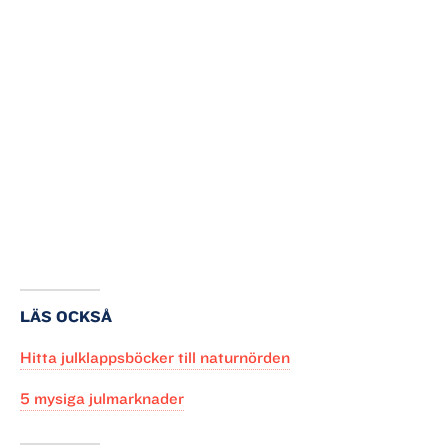
Getterön:
Getteröns naturreservat lockar till sig
tusentals flyttfåglar varje år. Här finns ett
Naturum där både stora och små kan lära sig
om områdets flora och fauna.
LÄS OCKSÅ
Hitta julklappsböcker till naturnörden
5 mysiga julmarknader