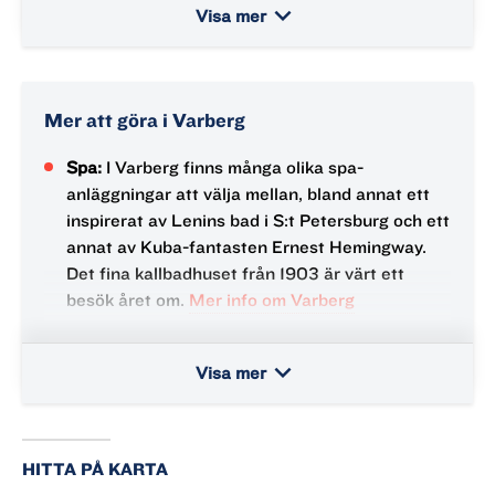
julmusik, pyssel, julmat med mera.
keyboard_arrow_down
Visa mer
Åkulla bokskog:
Tomtepromenaden i Åkulla
bokskogar, i närheten av Ullared, arrangeras av
den lokala idrottsföreningen sedan 25 år. Här
Mer att göra i Varberg
bjuds på skogsbingo, julmarknad, luciatåg och
glögg.
Spa:
I Varberg finns många olika spa-
anläggningar att välja mellan, bland annat ett
inspirerat av Lenins bad i S:t Petersburg och ett
annat av Kuba-fantasten Ernest Hemingway.
Det fina kallbadhuset från 1903 är värt ett
besök året om.
Mer info om Varberg
Fästningen:
Varbergs fästning har medeltida
anor och binder samman dansk och svensk
keyboard_arrow_down
Visa mer
historia. Här finns Hallands kulturhistoriska
museum och Bockstensmannen, ett av Europas
mest spektakulära medeltidsfynd.
Mer läsning
om museet
HITTA PÅ KARTA