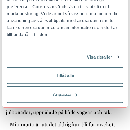
stödgrupper, säger Lena med ett leende.
preferenser. Cookies används även till statistik och
marknadsföring. Vi delar också viss information om din
Ett av landets största sortiment
användning av vår webbplats med andra som i sin tur
julkalendrar
kan kombinera den med annan information som du har
tillhandahållit till dem.
Nästa stopp: Östra Tullhuset, en bit utanför
centrumkärnan. Här, i en butik fylld med
adventsljus, julgranskulor, änglar, lackstänger,
Visa detaljer
tomtar och troll, hittar vi ett av landets största
sortiment julkalendrar. Det lilla trähuset kryllar av
papperskalendrar. Här finns alla varianter: glittriga,
Tillåt alla
utvikbara, granformade… Men samtliga är av den
traditionella tunna papperssorten – den som vill ha
Anpassa
luckor fyllda av lego, choklad eller plastfigurer får
leta någon annanstans. Här ryms också 225 olika
julbonader, uppnålade på både väggar och tak.
– Mitt motto är att det aldrig kan bli för mycket,