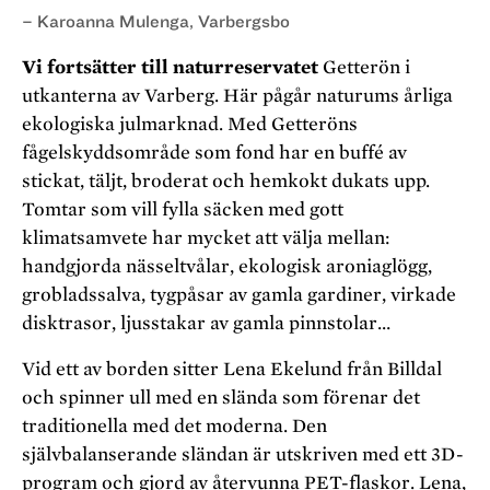
– Karoanna Mulenga, Varbergsbo
Vi fortsätter till naturreservatet
Getterön i
utkanterna av Varberg. Här pågår naturums årliga
ekologiska julmarknad. Med Getteröns
fågelskyddsområde som fond har en buffé av
stickat, täljt, broderat och hemkokt dukats upp.
Tomtar som vill fylla säcken med gott
klimatsamvete har mycket att välja mellan:
handgjorda nässeltvålar, ekologisk aroniaglögg,
grobladssalva, tygpåsar av gamla gardiner, virkade
disktrasor, ljusstakar av gamla pinnstolar…
Vid ett av borden sitter Lena Ekelund från Billdal
och spinner ull med en slända som förenar det
traditionella med det moderna. Den
självbalanserande sländan är utskriven med ett 3D-
program och gjord av återvunna PET-flaskor. Lena,