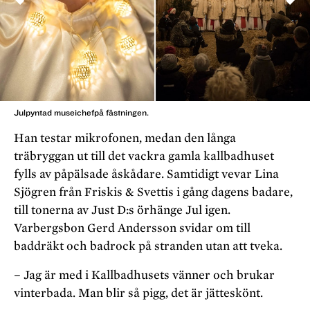
Föregående
N
Julpyntad museichefpå fästningen.
Han testar mikrofonen, medan den långa
träbryggan ut till det vackra gamla kallbadhuset
fylls av påpälsade åskådare. Samtidigt vevar Lina
Sjögren från Friskis & Svettis i gång dagens badare,
till tonerna av Just D:s örhänge Jul igen.
Varbergsbon Gerd Andersson svidar om till
baddräkt och badrock på stranden utan att tveka.
– Jag är med i Kallbadhusets vänner och brukar
vinterbada. Man blir så pigg, det är jätteskönt.