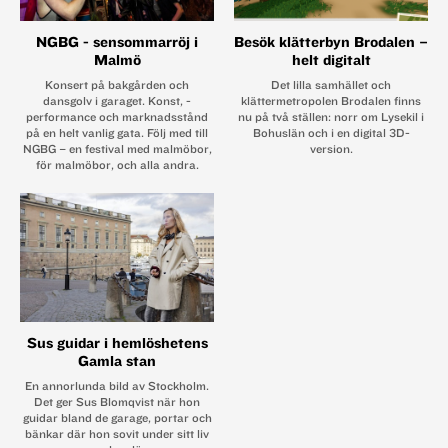
NGBG - sensommarröj i
Besök klätterbyn Brodalen –
Malmö
helt digitalt
Konsert på bakgården och
Det lilla samhället och
dansgolv i garaget. Konst, ­
klättermetropolen Brodalen finns
performance och marknadsstånd
nu på två ställen: norr om Lysekil i
på en helt vanlig gata. Följ med till
Bohuslän och i en digital 3D-
NGBG – en festival med ­malmöbor,
version.
för malmöbor, och alla andra.
Sus guidar i hemlöshetens
Gamla stan
En annorlunda bild av Stockholm.
Det ger Sus Blomqvist när hon
guidar bland de garage, portar och
bänkar där hon sovit under sitt liv