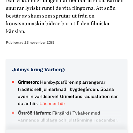
När vi kommer ut igen har det börjat snöa. Barnen
snurrar lyriskt runt i de vita flingorna. Att snön
består av skum som sprutar ut från en
konstsnömaskin bidrar bara till den filmiska
känslan.
Publicerad
28 november 2018
Julmys kring Varberg:
Grimeton:
Hembygdsförening arrangerar
traditionell julmarknad i bygdegården. Spana
även in världsarvet Grimetons radiostation när
du är här.
Läs mer här
Öströö fårfarm:
Fårgård i Tvååker med
värmande ullplagg och julstämning i december.
Sista adventshelgen firas jul på Öströö med