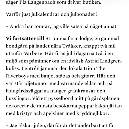
säger Pia Langenbach som driver butiken.
Varför just julkalendrar och julbonader?
– Andra har tomtar, jag ville satsa på något annat.
Vi fortsätter till
Strömma farm lodge, en gammal
bondgård på landet nära Tvååker, knappt två mil
utanför Varberg. Här firas jul i dagarna två, i en
miljö som påminner om en idyllisk Astrid Lindgren-
kuliss. I entrén jammar den lokala trion The
Riverboys med banjo, ståbas och gitarr. Här och
var står oljetunnor med värmande eldar och på
ladugårdsväggarna hänger grankransar och
ljusslingor. Vid ett pysselbord mitt på gårdsplanen
dekorerar de minsta besökarna pepparkakshjärtan
med kristyr och apelsiner med kryddnejlikor.
– Jag älskar julen, därför är det underbart att få