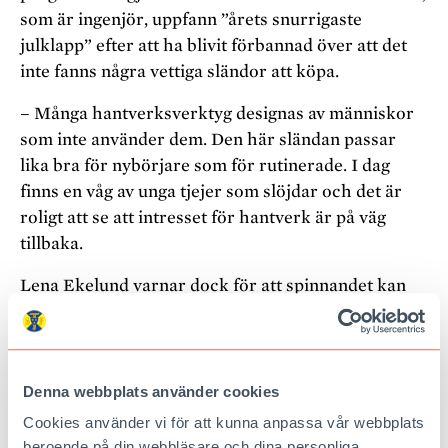
som är ingenjör, uppfann ”årets snurrigaste
julklapp” efter att ha blivit förbannad över att det
inte fanns några vettiga sländor att köpa.
– Många hantverksverktyg designas av människor
som inte använder dem. Den här sländan passar
lika bra för nybörjare som för rutinerade. I dag
finns en våg av unga tjejer som slöjdar och det är
roligt att se att intresset för hantverk är på väg
tillbaka.
Lena Ekelund varnar dock för att spinnandet kan
vara vanebildande. Hon blickar menande mot
bordsgrannen Ann-Sofie Ericsson som har fått låna
en slända nu och är fullt upptagen med att tvinna
garn.
Denna webbplats använder cookies
Cookies använder vi för att kunna anpassa vår webbplats
– Det är lätt att fastna i träsket. Men det finns
beroende på din webbläsare och dina personliga