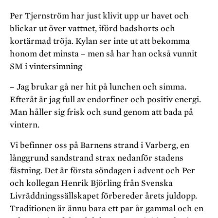
Per Tjernström har just klivit upp ur havet och
blickar ut över vattnet, iförd badshorts och
kortärmad tröja. Kylan ser inte ut att bekomma
honom det minsta – men så har han också vunnit
SM i vintersimning
– Jag brukar gå ner hit på lunchen och simma.
Efteråt är jag full av endorfiner och positiv energi.
Man håller sig frisk och sund genom att bada på
vintern.
Vi befinner oss på Barnens strand i Varberg, en
långgrund sandstrand strax nedanför stadens
fästning. Det är första söndagen i advent och Per
och kollegan Henrik Björling från Svenska
Livräddningssällskapet förbereder årets juldopp.
Traditionen är ännu bara ett par år gammal och en