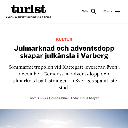
search
menu
Sök
Meny
Svenska Turistföreningens tidning
KULTUR
Julmarknad och adventsdopp
skapar julkänsla i Varberg
Sommarmetropolen vid Kattegatt levererar, även i
december. Gemensamt adventsdopp och
julmarknad på fästningen – i Sveriges spatätaste
stad.
Text:
Annika Goldhammer
Foto:
Linus Meyer