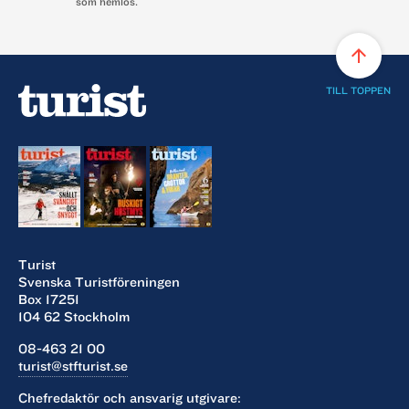
som hemlös.
arrow_upward
TILL TOPPEN
Turist
Svenska Turistföreningen
Box 17251
104 62 Stockholm
08-463 21 00
turist@stfturist.se
Chefredaktör och ansvarig utgivare: