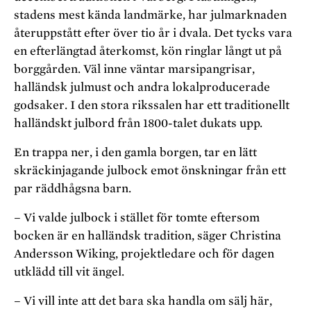
stadens mest kända landmärke, har julmarknaden
återuppstått efter över tio år i dvala. Det tycks vara
en efterlängtad återkomst, kön ringlar långt ut på
borggården. Väl inne väntar marsipangrisar,
halländsk julmust och andra lokalproducerade
godsaker. I den stora rikssalen har ett traditionellt
halländskt julbord från 1800-talet dukats upp.
En trappa ner, i den gamla borgen, tar en lätt
skräckinjagande julbock emot önskningar från ett
par räddhågsna barn.
– Vi valde julbock i stället för tomte eftersom
bocken är en halländsk tradition, säger Christina
Andersson Wiking, projektledare och för dagen
utklädd till vit ängel.
– Vi vill inte att det bara ska handla om sälj här,