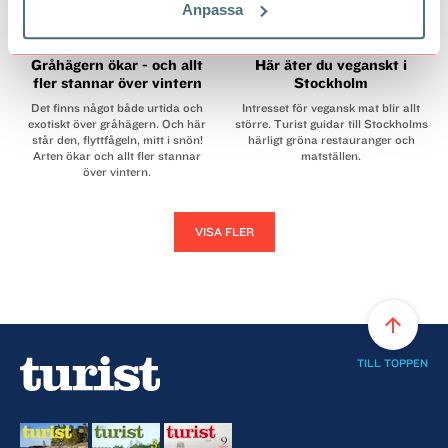
Anpassa
Gråhägern ökar - och allt
Här äter du veganskt i
fler stannar över vintern
Stockholm
Det finns något både urtida och
Intresset för vegansk mat blir allt
exotiskt över gråhägern. Och här
större. Turist guidar till Stockholms
står den, flyttfågeln, mitt i snön!
härligt gröna restauranger och
Arten ökar och allt fler stannar
matställen.
över vintern.
VISA FLER
arrow_upward
TILL TOPPEN