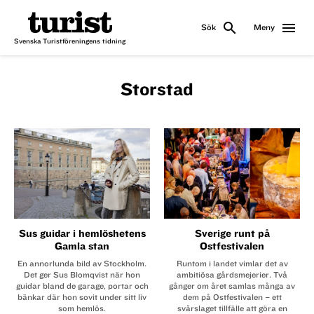
search
menu
Sök
Meny
Svenska Turistföreningens tidning
Storstad
Sus guidar i hemlöshetens
Sverige runt på
Gamla stan
Ostfestivalen
En annorlunda bild av Stockholm.
Runtom i landet vimlar det av
Det ger Sus Blomqvist när hon
ambitiösa gårds­mejerier. Två
guidar bland de garage, portar och
gånger om året samlas många av
bänkar där hon sovit under sitt liv
dem på Ostfestivalen – ett
som hemlös.
svårslaget tillfälle att göra en