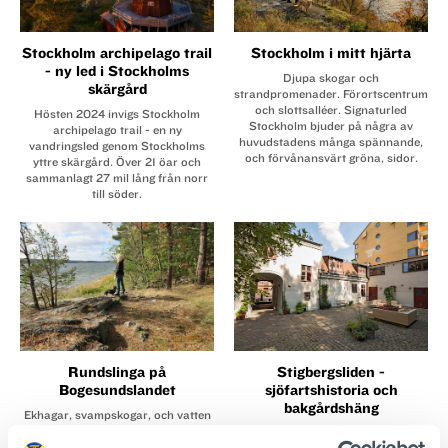
Stockholm archipelago trail
Stockholm i mitt hjärta
- ny led i Stockholms
Djupa skogar och
skärgård
strandpromenader. Förortscentrum
och slottsalléer. Signaturled
Hösten 2024 invigs Stockholm
Stockholm bjuder på några av
archipelago trail - en ny
huvudstadens många spännande,
vandringsled genom Stockholms
och förvånansvärt gröna, sidor.
yttre skärgård. Över 21 öar och
sammanlagt 27 mil lång från norr
till söder.
Rundslinga på
Stigbergsliden -
Bogesundslandet
sjöfartshistoria och
bakgårdshäng
Ekhagar, svampskogar, och vatten
åt tre håll. Bogesundslandets
Från innergården bakom
naturreservat, vid Vaxholm i