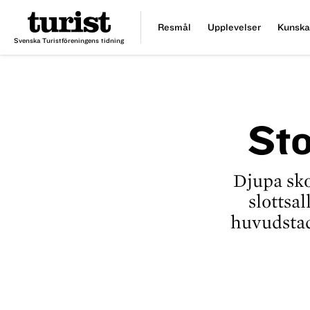
Resmål
Upplevelser
Kunska
Svenska Turistföreningens tidning
Sto
Djupa sk
slottsa
huvudstad