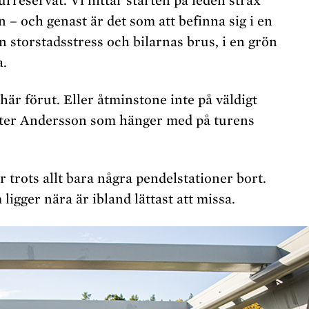
rreservat. Vi hittar starten på leden strax
 – och genast är det som att befinna sig i en
n storstadsstress och bilarnas brus, i en grön
a.
 här förut. Eller åtminstone inte på väldigt
eter Andersson som hänger med på turens
 trots allt bara några pendelstationer bort.
igger nära är ibland lättast att missa.