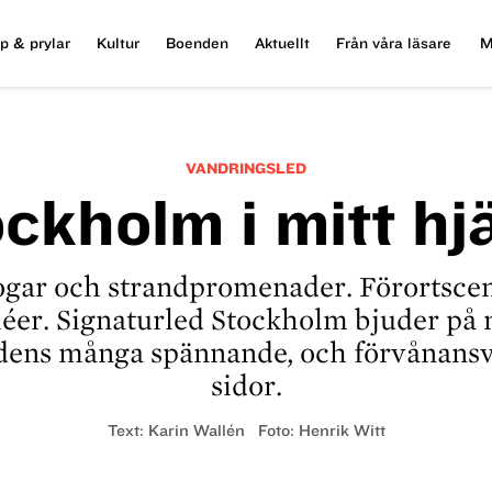
p & prylar
Kultur
Boenden
Aktuellt
Från våra läsare
M
VANDRINGSLED
ckholm i mitt hj
ogar och strandpromenader. Förortsce
lléer. Signaturled Stockholm bjuder på 
ens många spännande, och förvånansv
sidor.
Text:
Karin Wallén
Foto:
Henrik Witt