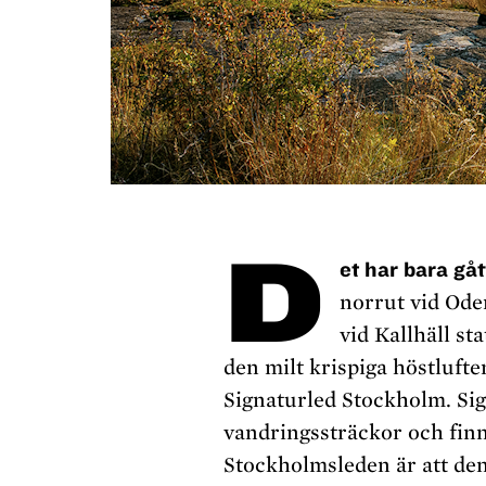
D
et har bara gå
norrut vid Ode
vid Kallhäll st
den milt krispiga höstlufte
Signaturled Stockholm. Sig
vandringssträckor och finn
Stockholmsleden är att den 