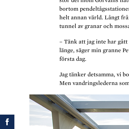
stor del inom Görvälns natu
bortom pendeltågsstationen
helt annan värld. Långt frå
tunnel av granar och moss
– Tänk att jag inte har gått
länge, säger min granne P
första dag.
Jag tänker detsamma, vi bor
Men vandringslederna som l