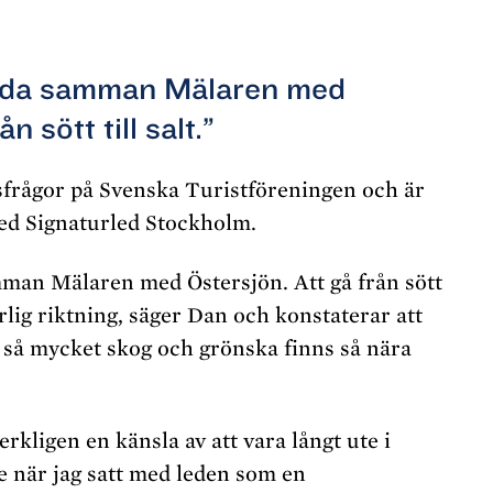
binda samman Mälaren med
n sött till salt.”
frågor på Svenska Turistföreningen och är
med Signaturled Stockholm.
amman Mälaren med Östersjön. Att gå från sött
turlig riktning, säger Dan och konstaterar att
t så mycket skog och grönska finns så nära
erkligen en känsla av att vara långt ute i
te när jag satt med leden som en