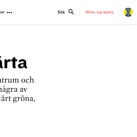
search
more_horiz
er
Sök
Hitta via karta
ärta
ntrum och
några av
ärt gröna,