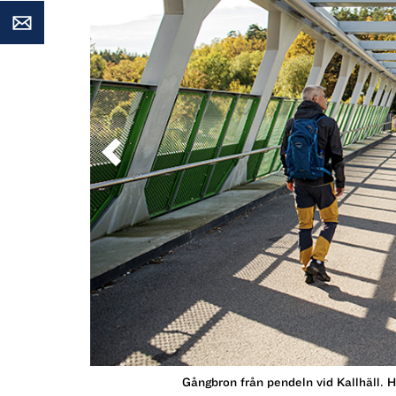
Föregående
Gångbron från pendeln vid Kallhäll. H