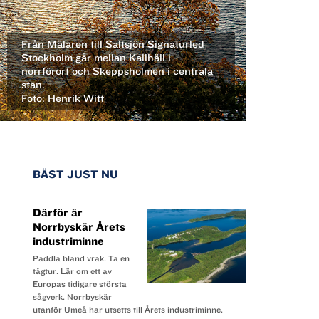
Från Mälaren till Saltsjön Signaturled
Stockholm går mellan Kallhäll i ­
norrförort och Skepps­holmen i centrala
stan.
Foto: Henrik Witt
BÄST JUST NU
Därför är
Norrbyskär Årets
industriminne
Paddla bland vrak. Ta en
tågtur. Lär om ett av
Europas tidigare största
sågverk. Norrbyskär
utanför Umeå har utsetts till Årets industriminne.