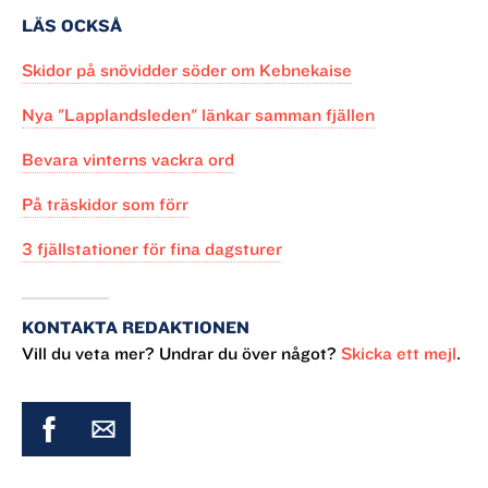
Håll mobilen varm:
Bär mobilen varmt nära
LÄS OCKSÅ
kroppen, och torr i plastpåse. Ta med ett extra
Skidor på snövidder söder om Kebnekaise
batteri – att ladda mobilen går sällan i
fjällstuga. Tänk på att det ofta är dålig täckning
Nya "Lapplandsleden" länkar samman fjällen
i fjällen.
Bevara vinterns vackra ord
Investera i en vindsäck:
Vindsäcken förgyller en
blåsig rast, men är också en viktig säkerhetspryl
På träskidor som förr
om du behöver stanna i svårt väder. Ta även
med liggunderlag i cellplast, extra värmekläder
3 fjällstationer för fina dagsturer
och nödproviant. Testa vindsäcken hemma så
att du kan hantera den i blåst.
För säkerhets skull:
Fjällstugor har ett rum som
KONTAKTA REDAKTIONEN
är olåst året runt – för övernattning vid
Vill du veta mer? Undrar du över något?
Skicka ett mejl
.
nödläge. I rummen finns oftast kamin och ved.
Ibland även nödtelefon.
Skydda mot solen:
I gnistrande snö och
strålande sol är det lätt att bränna sig. Ta med