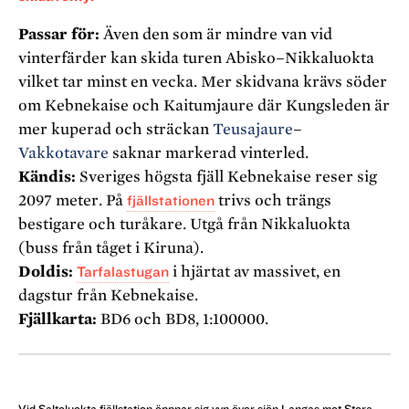
Passar för:
Även den som är mindre van vid
vinterfärder kan skida turen Abisko–Nikkaluokta
vilket tar minst en vecka. Mer skidvana krävs söder
om Kebnekaise och Kaitumjaure där Kungsleden är
mer kuperad och sträckan
Teusajaure
–
Vakkotavare
saknar markerad vinterled.
Kändis:
Sveriges högsta fjäll Kebnekaise reser sig
2097 meter. På
fjällstationen
trivs och trängs
bestigare och turåkare. Utgå från Nikkaluokta
(buss från tåget i Kiruna).
Doldis:
Tarfalastugan
i hjärtat av massivet, en
dagstur från Kebnekaise.
Fjällkarta:
BD6 och BD8, 1:100000.
Vid Saltoluokta fjällstation öppnar sig vyn över sjön Langas mot Stora