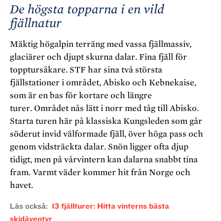
De högsta topparna
i en vild
fjällnatur
Mäktig högalpin terräng med vassa fjällmassiv,
glaciärer och djupt skurna dalar. Fina fjäll för
topptursåkare. STF har sina två största
fjällstationer i området, Abisko och Kebnekaise,
som är en bas för kortare och längre
turer.
Området nås lätt i norr med tåg till Abisko.
Starta turen här på klassiska Kungsleden som går
söderut invid välformade fjäll, över höga pass och
genom vidsträckta dalar. Snön ligger ofta djup
tidigt, men på vårvintern kan dalarna snabbt tina
fram. Varmt väder kommer hit från Norge och
havet.
Läs också
13 fjällturer: Hitta vinterns bästa
skidäventyr