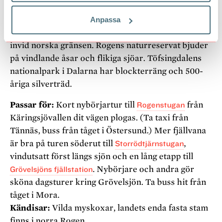
Åsar och urträd i gränslöst land
Anpassa
I södra fjällen finns ett vilt och okänt naturområde
invid norska gränsen. Rogens naturreservat bjuder
på vindlande åsar och flikiga sjöar. Töfsingdalens
nationalpark i Dalarna har blockterräng och 500-
åriga silverträd.
Passar för:
Kort nybörjartur till
Rogenstugan
från
Käringsjövallen dit vägen plogas. (Ta taxi från
Tännäs, buss från tåget i Östersund.) Mer fjällvana
är bra på turen söderut till
Storrödtjärnstugan
,
vindutsatt först längs sjön och en lång etapp till
Grövelsjöns fjällstation
. Nybörjare och andra gör
sköna dagsturer kring Grövelsjön. Ta buss hit från
tåget i Mora.
Kändisar:
Vilda myskoxar, landets enda fasta stam
finns i norra Rogen.