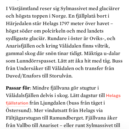
I Västjämtland reser sig Sylmassivet med glaciärer
och högsta toppen i Norge. En fjällplatå bort i
Härjedalen står Helags 1797 meter över havet –
högst söder om polcirkeln och med landets
sydligaste glaciär. Rundare i öster är Oviks-, och
Anarisfjällen och kring Vålådalen finns viltrik,
gammal skog där snön tinar tidigt. Mäktiga u-dalar
som Lunndörrspasset. Lätt att åka hit med tåg. Buss
från Undersåker till Vålådalen och transfer från
Duved/Enafors till Storulvån.
Passar för
: Mindre fjällvana gör stugtur i
Vålådalsfjällen delvis i skog. Lätt dagstur till
Helags
fjällstation
från Ljungdalen (buss från tåget i
Östersund). Mer vindutsatt från Helags via
Fältjägarstugan till Ramundberget. Fjällvana åker
från Vallbo till Anariset – eller runt Sylmassivet till