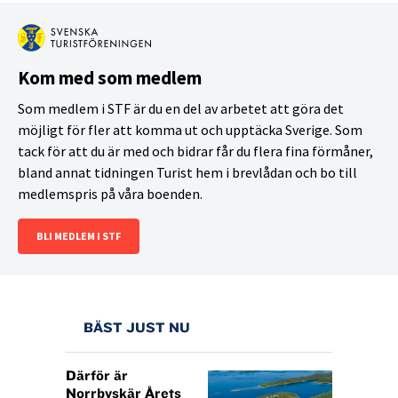
solkräm och solglasögon så att du inte blir
snöblind.
Ombokningsbart hem:
Vintervädret rår ingen
skidturare på. Även med en bonusdag
Kom med som medlem
inplanerad är det ibland inte möjligt att ta sig till
Som medlem i STF är du en del av arbetet att göra det
hemresans tågavgång på rätt dag eller rätt tid.
möjligt för fler att komma ut och upptäcka Sverige. Som
Ombokningsbar returbiljett är en smart
tack för att du är med och bidrar får du flera fina förmåner,
reseförsäkring.
bland annat tidningen Turist hem i brevlådan och bo till
medlemspris på våra boenden.
BLI MEDLEM I STF
BÄST JUST NU
Därför är
Norrbyskär Årets