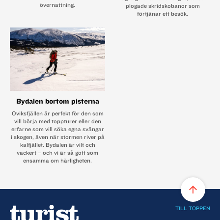
övernattning.
plogade skridskobanor som
förtjänar ett besök.
Bydalen bortom pisterna
Oviksfjällen är perfekt för den som
vill börja med toppturer eller den
erfarne som vill söka egna svängar
i skogen, även när stormen river på
kalfjället. Bydalen är vilt och
vackert – och vi är så gott som
ensamma om härligheten.
arrow_upward
TILL TOPPEN