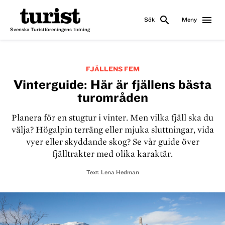
search
menu
Sök
Meny
Svenska Turistföreningens tidning
FJÄLLENS FEM
Vinterguide: Här är fjällens bästa
turområden
Planera för en stugtur i vinter. Men vilka fjäll ska du
välja? Högalpin terräng eller mjuka sluttningar, vida
vyer eller skyddande skog? Se vår guide över
fjälltrakter med olika karaktär.
Text:
Lena Hedman