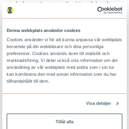
norska hytter. Toppturare bor i Storulvån och
Sylarna.
Kändis:
Jämtlandstriangeln mellan fjällstationer i
Storulvån
,
Sylarna
och
Blåhammaren
. Delvis
Denna webbplats använder cookies
vindutsatt.
Cookies använder vi för att kunna anpassa vår webbplats
Doldisar:
Snösäkra är Skäckerfjällen och
beroende på din webbläsare och dina personliga
Frostviksfjällen norrut.
preferenser. Cookies används även till statistik och
Fjällkarta:
Calazo Jämtlandsfjällen, Z4
marknadsföring. Vi delar också viss information om din
(Skäckerfjällen), Z1 (Frostviken), 1:100000.
användning av vår webbplats med andra som i sin tur
kan kombinera den med annan information som du har
Läs också
I Hemavan kan du göra nya toppturer varje
tillhandahållit till dem.
dag
Visa detaljer
Dalafjällen har både leder på fället och fint preparerade spår. Foto:
Mikael Svensson / Johnér.
Tillåt alla
5. ROGEN och DALAFJÄLL