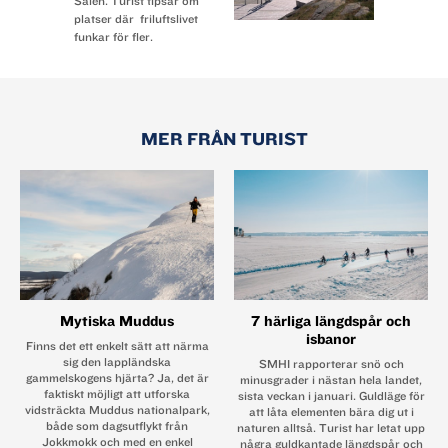
Sälen. Turist tipsar om
platser där friluftslivet
funkar för fler.
MER FRÅN TURIST
Mytiska Muddus
7 härliga längdspår och
isbanor
Finns det ett enkelt sätt att närma
sig den ­lappländska
SMHI rapporterar snö och
gammelskogens hjärta? Ja, det är
minusgrader i nästan hela landet,
faktiskt möjligt att utforska
sista veckan i januari. Guldläge för
vidsträckta ­Muddus nationalpark,
att låta elementen bära dig ut i
både som dagsutflykt från
naturen alltså. Turist har letat upp
Jokkmokk och med en enkel
några guldkantade längdspår och