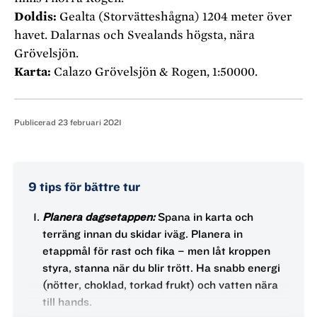
Doldis:
Gealta (Storvätteshågna) 1204 meter över
havet. Dalarnas och Svealands högsta, nära
Grövelsjön.
Karta:
Calazo Grövelsjön & Rogen, 1:50000.
Publicerad
23 februari 2021
9 tips för bättre tur
Planera dagsetappen:
Spana in karta och
terräng innan du skidar iväg. Planera in
etappmål för rast och fika – men låt kroppen
styra, stanna när du blir trött. Ha snabb energi
(nötter, choklad, torkad frukt) och vatten nära
till hands.