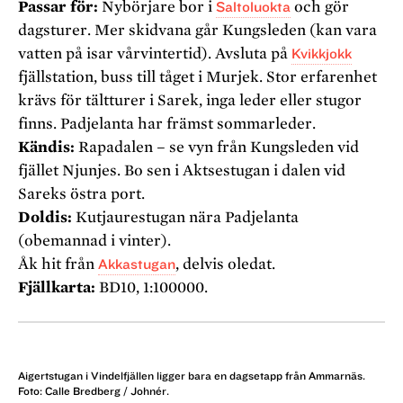
Passar för:
Nybörjare bor i
Saltoluokta
och gör
dagsturer. Mer skidvana går Kungsleden (kan vara
vatten på isar vårvintertid). Avsluta på
Kvikkjokk
fjällstation, buss till tåget i Murjek. Stor erfarenhet
krävs för tältturer i Sarek, inga leder eller stugor
finns. Padjelanta har främst sommarleder.
Kändis:
Rapadalen – se vyn från Kungsleden vid
fjället Njunjes. Bo sen i Aktsestugan i dalen vid
Sareks östra port.
Doldis:
Kutjaurestugan nära Padjelanta
(obemannad i vinter).
Åk hit från
Akkastugan
, delvis oledat.
Fjällkarta:
BD10, 1:100000.
Aigertstugan i Vindelfjällen ligger bara en dagsetapp från Ammarnäs.
Foto: Calle Bredberg / Johnér.