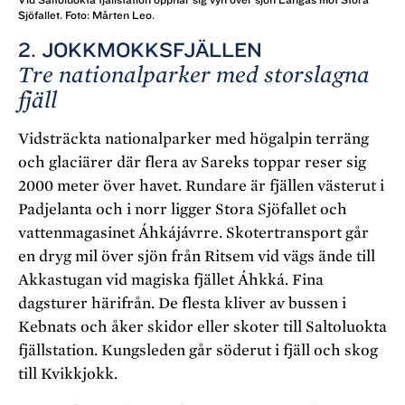
Sjöfallet. Foto: Mårten Leo.
2. JOKKMOKKSFJÄLLEN
Tre nationalparker med storslagna
fjäll
Vidsträckta nationalparker med högalpin terräng
och glaciärer där flera av Sareks toppar reser sig
2000 meter över havet. Rundare är fjällen västerut i
Padjelanta och i norr ligger Stora Sjöfallet och
vattenmagasinet Áhkájávrre. Skotertransport går
en dryg mil över sjön från Ritsem vid vägs ände till
Akkastugan vid magiska fjället Áhkká. Fina
dagsturer härifrån. De flesta kliver av bussen i
Kebnats och åker skidor eller skoter till Saltoluokta
fjällstation. Kungsleden går söderut i fjäll och skog
till Kvikkjokk.