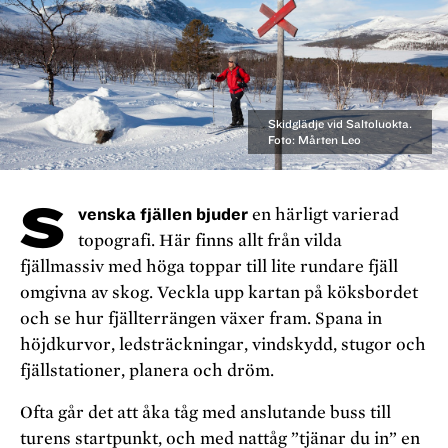
Skidglädje vid Saltoluokta.
Foto: Mårten Leo
S
venska fjällen bjuder
en härligt varierad
topografi. Här finns allt från vilda
fjällmassiv med höga toppar till lite rundare fjäll
omgivna av skog. Veckla upp kartan på köksbordet
och se hur fjällterrängen växer fram. Spana in
höjdkurvor, ledsträckningar, vindskydd, stugor och
fjällstationer, planera och dröm.
Ofta går det att åka tåg med anslutande buss till
turens startpunkt, och med nattåg ”tjänar du in” en