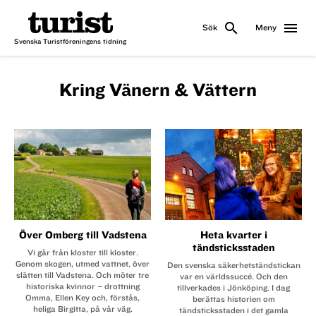
search
menu
Sök
Meny
Svenska Turistföreningens tidning
Kring Vänern & Vättern
Över Omberg till Vadstena
Heta kvarter i
tändsticksstaden
Vi går från kloster till kloster.
Genom skogen, utmed vattnet, över
Den svenska säkerhets­tändstickan
slätten till Vadstena. Och möter tre
var en världs­succé. Och den
historiska kvinnor – drottning
tillverkades i Jönköping. I dag
Omma, Ellen Key och, förstås,
berättas historien om
heliga Birgitta, på vår väg.
tändsticksstaden i det gamla