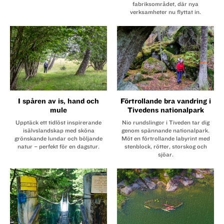
fabriksområdet, där nya
verksamheter nu flyttat in.
I spåren av is, hand och
Förtrollande bra vandring i
mule
Tivedens nationalpark
Upptäck ett tidlöst inspirerande
Nio rundslingor i Tiveden tar dig
isälvslandskap med sköna
genom spännande nationalpark.
grönskande lundar och böljande
Möt en förtrollande labyrint med
natur – perfekt för en dagstur.
stenblock, rötter, storskog och
sjöar.