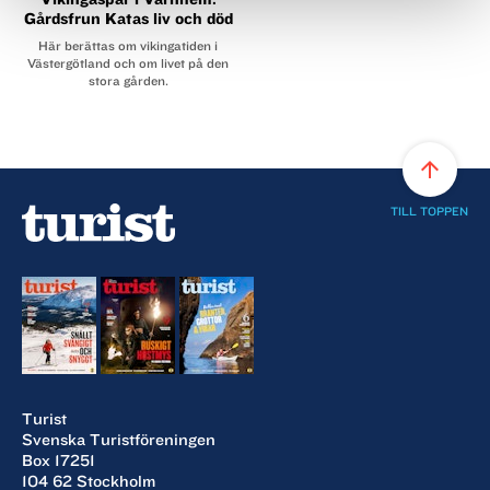
Gårdsfrun Katas liv och död
Här berättas om vikingatiden i
Västergötland och om livet på den
stora gården.
arrow_upward
TILL TOPPEN
Turist
Svenska Turistföreningen
Box 17251
104 62 Stockholm