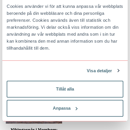
Cookies använder vi för att kunna anpassa vår webbplats
beroende på din webbläsare och dina personliga
preferenser. Cookies används även till statistik och
marknadsföring. Vi delar också viss information om din
användning av vår webbplats med andra som i sin tur
kan kombinera den med annan information som du har
Cykla dressin: Tips på 5
Lurö skärgård, välkommen
tillhandahållit till dem.
banor att utforska i sommar
till Vänern
Åk med eller cykla själv – alla kan
På Lurö i Vänern finns ett
cykla dressin! Här är några av
vandrarhem med eget fyrtorn och
landets banor att trampa på.
egen krog. En ö som inbjuder till
Visa detaljer
upptäcktsfärder – i en omväxlande
sötvattensarkipelag.
Tillåt alla
Anpassa
Vikingaspår i Varnhem: