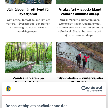
Jälmåleden är ett fynd för
Vraksafari – paddla bland
nybörjaren
Vänerns sjunkna skepp
Lätt att nå, lätt att gå och lätt att
Under Vänerns lugna yta nära
variera. ”Sverigebäst” och perfekt
Läckö slott ligger tusentals vrak.
för en helgtur, tipsar Turists
Alla med sina historier om en tid då
vandringsexpert.
sjömän skrålade i hamnarna och
sjöfrun ruvade i djupet.
Vandra in våren på
Edsvidsleden – vintervandra
Kinnekulleleden
i Trollhättan
Naturreservat, utsikter och
Stadsnära med fina utsiktspunkter
ramslöksfält. Det kända
över Göta älv finns här vid
platåberget intill Vänern bjuder på
Trollhättan en vandringled och en
härlig vandring.
dagstur som får ditt leende att lysa
i vintermörkret.
Denna webbplats använder cookies